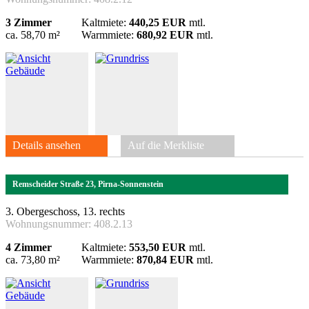
3 Zimmer
Kaltmiete:
440,25 EUR
mtl.
ca. 58,70 m²
Warmmiete:
680,92 EUR
mtl.
Details ansehen
Auf die Merkliste
Remscheider Straße 23, Pirna-Sonnenstein
3. Obergeschoss, 13. rechts
Wohnungsnummer:
408.2.13
4 Zimmer
Kaltmiete:
553,50 EUR
mtl.
ca. 73,80 m²
Warmmiete:
870,84 EUR
mtl.