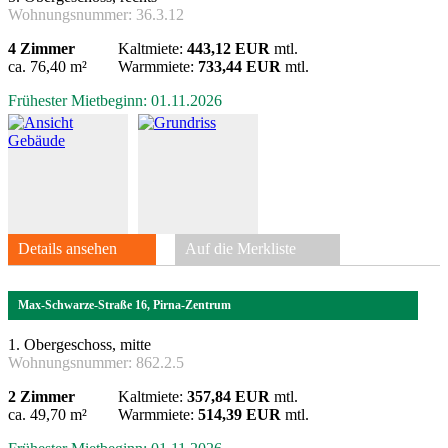
Wohnungsnummer:
36.3.12
4 Zimmer
Kaltmiete:
443,12 EUR
mtl.
ca. 76,40 m²
Warmmiete:
733,44 EUR
mtl.
Frühester Mietbeginn: 01.11.2026
Details ansehen
Auf die Merkliste
Max-Schwarze-Straße 16, Pirna-Zentrum
1. Obergeschoss, mitte
Wohnungsnummer:
862.2.5
2 Zimmer
Kaltmiete:
357,84 EUR
mtl.
ca. 49,70 m²
Warmmiete:
514,39 EUR
mtl.