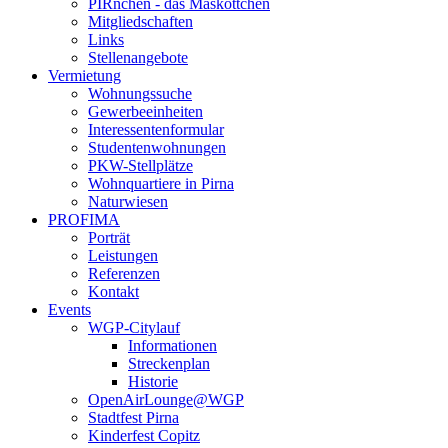
PIRnchen - das Maskottchen
Mitgliedschaften
Links
Stellenangebote
Vermietung
Wohnungssuche
Gewerbeeinheiten
Interessentenformular
Studentenwohnungen
PKW-Stellplätze
Wohnquartiere in Pirna
Naturwiesen
PROFIMA
Porträt
Leistungen
Referenzen
Kontakt
Events
WGP-Citylauf
Informationen
Streckenplan
Historie
OpenAirLounge@WGP
Stadtfest Pirna
Kinderfest Copitz