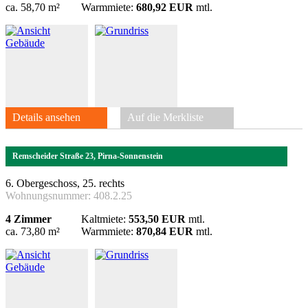
ca. 58,70 m²
Warmmiete:
680,92 EUR
mtl.
Details ansehen
Auf die Merkliste
Remscheider Straße 23, Pirna-Sonnenstein
6. Obergeschoss, 25. rechts
Wohnungsnummer:
408.2.25
4 Zimmer
Kaltmiete:
553,50 EUR
mtl.
ca. 73,80 m²
Warmmiete:
870,84 EUR
mtl.