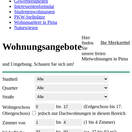
Gewerbeeinheiten
Interessentenformular
Studentenwohnungen
PKW-Stellplätze
Wohnquartiere in Pirna
Naturwiesen
Hier
Ihr Merkzettel
finden
Wohnungsangebote
Sie
unsere freien
Mietwohnungen in Pirna
und Umgebung. Schauen Sie sich um!
Stadtteil
Quartier
Straße
bis
(Erdgeschoss bis 17.
Wohngeschoss
Obergeschoss)
jedoch nur Dachwohnungen in diesem Bereich
bis
(1 bis 4 Zimmer)
Zimmer von
bis
(ca. 37 bis 92 m²)