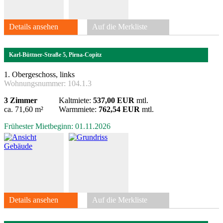
Details ansehen
Auf die Merkliste
Karl-Büttner-Straße 5, Pirna-Copitz
1. Obergeschoss, links
Wohnungsnummer:
104.1.3
3 Zimmer
Kaltmiete:
537,00 EUR
mtl.
ca. 71,60 m²
Warmmiete:
762,54 EUR
mtl.
Frühester Mietbeginn: 01.11.2026
Details ansehen
Auf die Merkliste