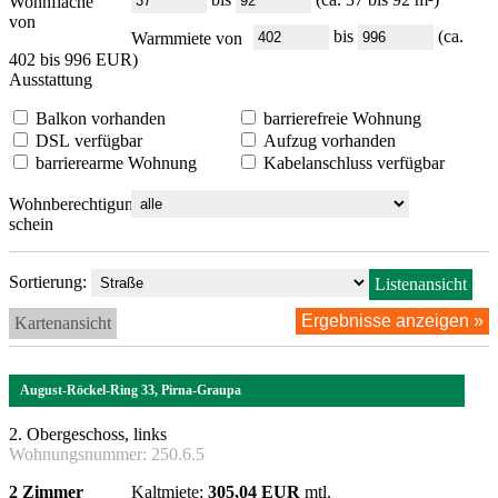
Wohnfläche
von
bis
(ca.
Warmmiete von
402 bis 996 EUR)
Ausstattung
Balkon vorhanden
barrierefreie Wohnung
DSL verfügbar
Aufzug vorhanden
barrierearme Wohnung
Kabelanschluss verfügbar
Wohnberechtigungs-
schein
Sortierung:
Listenansicht
Kartenansicht
August-Röckel-Ring 33, Pirna-Graupa
2. Obergeschoss, links
Wohnungsnummer:
250.6.5
2 Zimmer
Kaltmiete:
305,04 EUR
mtl.