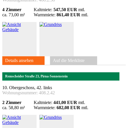
4 Zimmer
Kaltmiete:
547,50 EUR
mtl.
ca. 73,00 m²
Warmmiete:
861,40 EUR
mtl.
Details ansehen
Auf die Merkliste
Remscheider Straße 23, Pirna-Sonnenstein
10. Obergeschoss, 42. links
Wohnungsnummer:
408.2.42
2 Zimmer
Kaltmiete:
441,00 EUR
mtl.
ca. 58,80 m²
Warmmiete:
682,08 EUR
mtl.