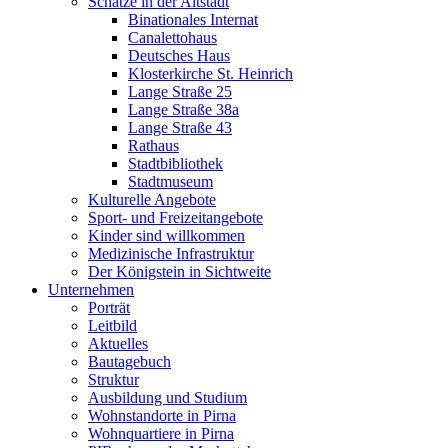
Schätze in der Altstadt
Binationales Internat
Canalettohaus
Deutsches Haus
Klosterkirche St. Heinrich
Lange Straße 25
Lange Straße 38a
Lange Straße 43
Rathaus
Stadtbibliothek
Stadtmuseum
Kulturelle Angebote
Sport- und Freizeitangebote
Kinder sind willkommen
Medizinische Infrastruktur
Der Königstein in Sichtweite
Unternehmen
Porträt
Leitbild
Aktuelles
Bautagebuch
Struktur
Ausbildung und Studium
Wohnstandorte in Pirna
Wohnquartiere in Pirna