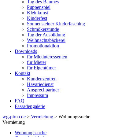
Tag des Baumes
Puppenspiel
Kleinkunst
Kinderfest
Sonnensteiner Kinderfasching
Schmökerstunde
Tag der Ausbildung
Weihnachtsbäckerei
Promotionaktion
Downloads
für Mietinteressenten
für Mieter
für Eigentümer
Kontakt
Kundenzentren
Havariedienst
Ansprechpartner
Impressum
FAQ
Fassadengalerie
wg-pirna.de
>
Vermietung
> Wohnungssuche
Vermietung
Wohnungssuche