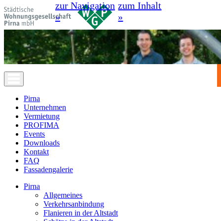
zur Navigation
zum Inhalt
»
»
Pirna
Unternehmen
Vermietung
PROFIMA
Events
Downloads
Kontakt
FAQ
Fassadengalerie
Pirna
Allgemeines
Verkehrsanbindung
Flanieren in der Altstadt