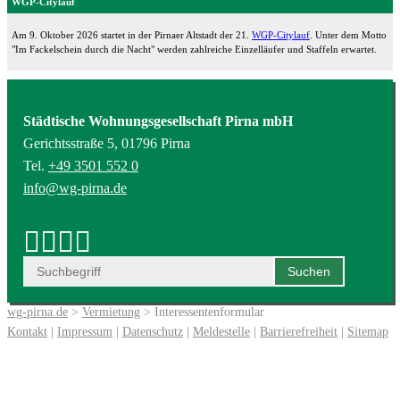
WGP-Citylauf
Am 9. Oktober 2026 startet in der Pirnaer Altstadt der 21.
WGP-Citylauf
. Unter dem Motto
"Im Fackelschein durch die Nacht" werden zahlreiche Einzelläufer und Staffeln erwartet.
Städtische Wohnungsgesellschaft Pirna mbH
Gerichtsstraße 5, 01796 Pirna
Tel.
+49 3501 552 0
info@wg-pirna.de
wg-pirna.de
>
Vermietung
> Interessentenformular
Kontakt
|
Impressum
|
Datenschutz
|
Meldestelle
|
Barrierefreiheit
|
Sitemap