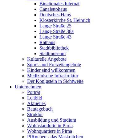
Binationales Internat
Canalettohaus
Deutsches Haus
Klosterkirche St. Heinrich
Lange Straße 25
Lange Straße 38a
Lange Straße 43
Rathaus
Stadtbibliothek
Stadtmuseum
Kulturelle Angebote
Sport- und Freizeitangebote
Kinder sind willkommen
Medizinische Infrastruktur
Der Königstein in Sichtweite
Unternehmen
Porträt
Leitbild
Aktuelles
Bautagebuch
Struktur
Ausbildung und Studium
Wohnstandorte in Pirna
Wohnquartiere in Pirna
PIRnchen - das Maskottchen