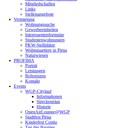
Mitgliedschaften
Links
Stellenangebote
Vermietung
Wohnungssuche
Gewerbeeinheiten
Interessentenformular
Studentenwohnungen
PKW-Stellplätze
Wohnquartiere in Pirna
Naturwiesen
PROFIMA
Porträt
Leistungen
Referenzen
Kontakt
Events
WGP-Citylauf
Informationen
Streckenplan
Historie
OpenAirLounge@WGP
Stadtfest Pirna
Kinderfest Copitz
Tag des Baumes