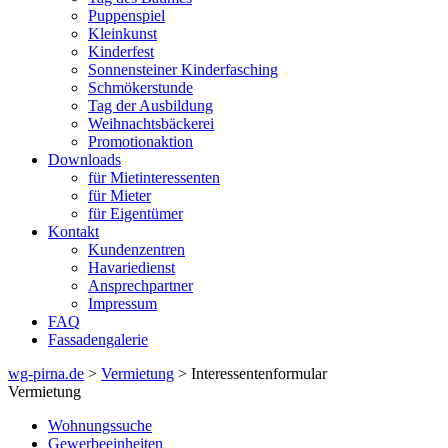
Puppenspiel
Kleinkunst
Kinderfest
Sonnensteiner Kinderfasching
Schmökerstunde
Tag der Ausbildung
Weihnachtsbäckerei
Promotionaktion
Downloads
für Mietinteressenten
für Mieter
für Eigentümer
Kontakt
Kundenzentren
Havariedienst
Ansprechpartner
Impressum
FAQ
Fassadengalerie
wg-pirna.de
>
Vermietung
> Interessentenformular
Vermietung
Wohnungssuche
Gewerbeeinheiten