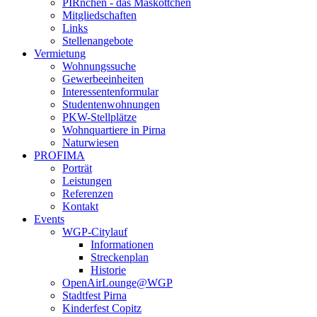
PIRnchen - das Maskottchen
Mitgliedschaften
Links
Stellenangebote
Vermietung
Wohnungssuche
Gewerbeeinheiten
Interessentenformular
Studentenwohnungen
PKW-Stellplätze
Wohnquartiere in Pirna
Naturwiesen
PROFIMA
Porträt
Leistungen
Referenzen
Kontakt
Events
WGP-Citylauf
Informationen
Streckenplan
Historie
OpenAirLounge@WGP
Stadtfest Pirna
Kinderfest Copitz