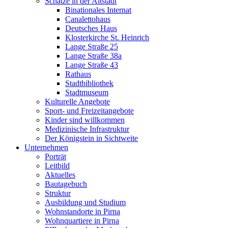
Schätze in der Altstadt
Binationales Internat
Canalettohaus
Deutsches Haus
Klosterkirche St. Heinrich
Lange Straße 25
Lange Straße 38a
Lange Straße 43
Rathaus
Stadtbibliothek
Stadtmuseum
Kulturelle Angebote
Sport- und Freizeitangebote
Kinder sind willkommen
Medizinische Infrastruktur
Der Königstein in Sichtweite
Unternehmen
Porträt
Leitbild
Aktuelles
Bautagebuch
Struktur
Ausbildung und Studium
Wohnstandorte in Pirna
Wohnquartiere in Pirna