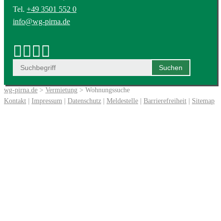
Tel.
+49 3501 552 0
info@wg-pirna.de
wg-pirna.de
>
Vermietung
> Wohnungssuche
Kontakt
|
Impressum
|
Datenschutz
|
Meldestelle
|
Barrierefreiheit
|
Sitemap