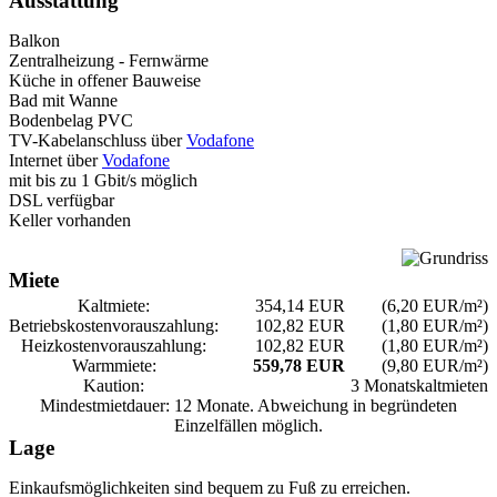
Ausstattung
Balkon
Zentralheizung - Fernwärme
Küche in offener Bauweise
Bad mit Wanne
Bodenbelag PVC
TV-Kabelanschluss über
Vodafone
Internet über
Vodafone
mit bis zu 1 Gbit/s möglich
DSL verfügbar
Keller vorhanden
Miete
Kaltmiete:
354,14 EUR
(6,20 EUR/m²)
Betriebskosten­vorauszahlung:
102,82 EUR
(1,80 EUR/m²)
Heizkosten­vorauszahlung:
102,82 EUR
(1,80 EUR/m²)
Warmmiete:
559,78 EUR
(9,80 EUR/m²)
Kaution:
3 Monatskaltmieten
Mindestmietdauer: 12 Monate. Abweichung in begründeten
Einzelfällen möglich.
Lage
Einkaufsmöglichkeiten sind bequem zu Fuß zu erreichen.