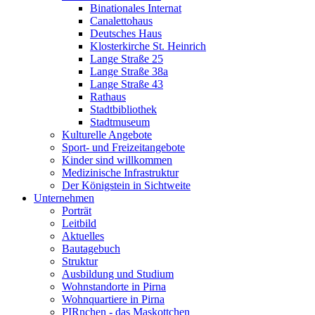
Binationales Internat
Canalettohaus
Deutsches Haus
Klosterkirche St. Heinrich
Lange Straße 25
Lange Straße 38a
Lange Straße 43
Rathaus
Stadtbibliothek
Stadtmuseum
Kulturelle Angebote
Sport- und Freizeitangebote
Kinder sind willkommen
Medizinische Infrastruktur
Der Königstein in Sichtweite
Unternehmen
Porträt
Leitbild
Aktuelles
Bautagebuch
Struktur
Ausbildung und Studium
Wohnstandorte in Pirna
Wohnquartiere in Pirna
PIRnchen - das Maskottchen