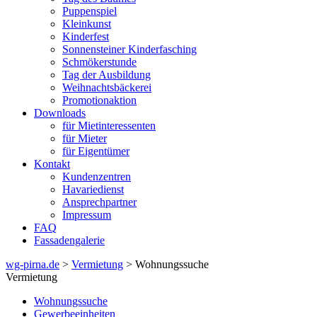
Puppenspiel
Kleinkunst
Kinderfest
Sonnensteiner Kinderfasching
Schmökerstunde
Tag der Ausbildung
Weihnachtsbäckerei
Promotionaktion
Downloads
für Mietinteressenten
für Mieter
für Eigentümer
Kontakt
Kundenzentren
Havariedienst
Ansprechpartner
Impressum
FAQ
Fassadengalerie
wg-pirna.de
>
Vermietung
> Wohnungssuche
Vermietung
Wohnungssuche
Gewerbeeinheiten