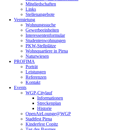
Mitgliedschaften
Links
Stellenangebote
Vermietung
Wohnungssuche
Gewerbeeinheiten
Interessentenformular
Studentenwohnungen
PKW-Stellplätze
Wohnquartiere in Pirna
Naturwiesen
PROFIMA
Porträt
Leistungen
Referenzen
Kontakt
Events
WGP-Citylauf
Informationen
Streckenplan
Historie
OpenAirLounge@WGP
Stadtfest Pirna
Kinderfest Copitz
Tag des Baumes