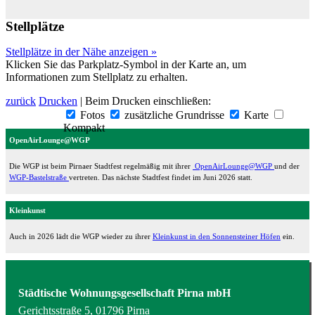
Stellplätze
Stellplätze in der Nähe anzeigen »
Klicken Sie das Parkplatz-Symbol in der Karte an, um
Informationen zum Stellplatz zu erhalten.
zurück
Drucken
| Beim Drucken einschließen:
Fotos
zusätzliche Grundrisse
Karte
Kompakt
OpenAirLounge@WGP
Die WGP ist beim Pirnaer Stadtfest regelmäßig mit ihrer
OpenAirLounge@WGP
und der
WGP-Bastelstraße
vertreten. Das nächste Stadtfest findet im Juni 2026 statt.
Kleinkunst
Auch in 2026 lädt die WGP wieder zu ihrer
Kleinkunst in den Sonnensteiner Höfen
ein.
Städtische Wohnungsgesellschaft Pirna mbH
Gerichtsstraße 5, 01796 Pirna