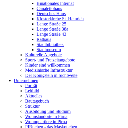
Binationales Internat
Canalettohaus
Deutsches Haus
Klosterkirche St. Heinrich
Lange Straße 25
Lange Straße 38a
Lange Straße 43
Rathaus
Stadtbibliothek
Stadtmuseum
Kulturelle Angebote
Sport- und Freizeitangebote
Kinder sind willkommen
Medizinische Infrastruktur
Der Königstein in Sichtweite
Unternehmen
Porträt
Leitbild
Aktuelles
Bautagebuch
Struktur
Ausbildung und Studium
Wohnstandorte in Pirna
Wohnquartiere in Pirna
PIRnchen - das Maskottchen