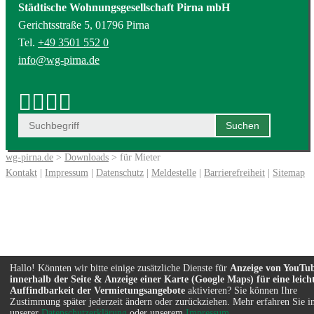
Städtische Wohnungsgesellschaft Pirna mbH
Gerichtsstraße 5, 01796 Pirna
Tel.
+49 3501 552 0
info@wg-pirna.de
wg-pirna.de
>
Downloads
> für Mieter
Kontakt
|
Impressum
|
Datenschutz
|
Meldestelle
|
Barrierefreiheit
|
Sitemap
Hallo! Könnten wir bitte einige zusätzliche Dienste für
Anzeige von YouTu
innerhalb der Seite & Anzeige einer Karte (Google Maps) für eine leich
Auffindbarkeit der Vermietungsangebote
aktivieren? Sie können Ihre
Zustimmung später jederzeit ändern oder zurückziehen. Mehr erfahren Sie i
unserer
Datenschutzerklärung
oder unserem
Impressum
.