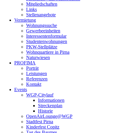
Mitgliedschaften
Links
Stellenangebote
Vermietung
Wohnungssuche
Gewerbeeinheiten
Interessentenformular
Studentenwohnungen
PKW-Stellplätze
Wohnquartiere in Pirna
Naturwiesen
PROFIMA
Porträt
Leistungen
Referenzen
Kontakt
Events
WGP-Citylauf
Informationen
Streckenplan
Historie
OpenAirLounge@WGP
Stadtfest Pirna
Kinderfest Copitz
Tag des Baumes