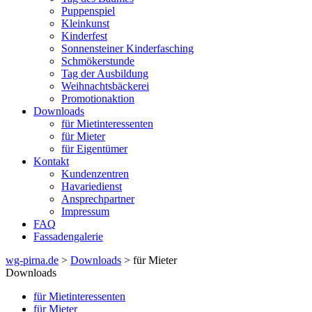
Puppenspiel
Kleinkunst
Kinderfest
Sonnensteiner Kinderfasching
Schmökerstunde
Tag der Ausbildung
Weihnachtsbäckerei
Promotionaktion
Downloads
für Mietinteressenten
für Mieter
für Eigentümer
Kontakt
Kundenzentren
Havariedienst
Ansprechpartner
Impressum
FAQ
Fassadengalerie
wg-pirna.de
>
Downloads
> für Mieter
Downloads
für Mietinteressenten
für Mieter