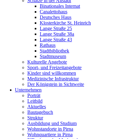
Schätze in der Altstadt
Binationales Internat
Canalettohaus
Deutsches Haus
Klosterkirche St. Heinrich
Lange Straße 25
Lange Straße 38a
Lange Straße 43
Rathaus
Stadtbibliothek
Stadtmuseum
Kulturelle Angebote
Sport- und Freizeitangebote
Kinder sind willkommen
Medizinische Infrastruktur
Der Königstein in Sichtweite
Unternehmen
Porträt
Leitbild
Aktuelles
Bautagebuch
Struktur
Ausbildung und Studium
Wohnstandorte in Pirna
Wohnquartiere in Pirna