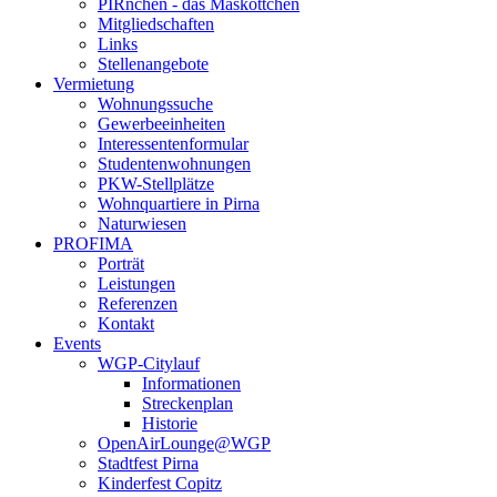
PIRnchen - das Maskottchen
Mitgliedschaften
Links
Stellenangebote
Vermietung
Wohnungssuche
Gewerbeeinheiten
Interessentenformular
Studentenwohnungen
PKW-Stellplätze
Wohnquartiere in Pirna
Naturwiesen
PROFIMA
Porträt
Leistungen
Referenzen
Kontakt
Events
WGP-Citylauf
Informationen
Streckenplan
Historie
OpenAirLounge@WGP
Stadtfest Pirna
Kinderfest Copitz