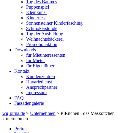
Tag des Baumes
Puppenspiel
Kleinkunst
Kinderfest
Sonnensteiner Kinderfasching
Schmökerstunde
Tag der Ausbildung
Weihnachtsbäckerei
Promotionaktion
Downloads
für Mietinteressenten
für Mieter
für Eigentümer
Kontakt
Kundenzentren
Havariedienst
Ansprechpartner
Impressum
FAQ
Fassadengalerie
wg-pirna.de
>
Unternehmen
> PIRnchen - das Maskottchen
Unternehmen
Porträt