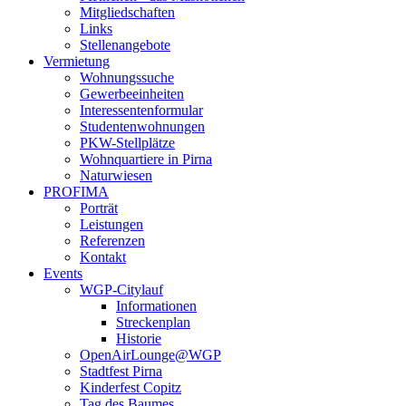
Mitgliedschaften
Links
Stellenangebote
Vermietung
Wohnungssuche
Gewerbeeinheiten
Interessentenformular
Studentenwohnungen
PKW-Stellplätze
Wohnquartiere in Pirna
Naturwiesen
PROFIMA
Porträt
Leistungen
Referenzen
Kontakt
Events
WGP-Citylauf
Informationen
Streckenplan
Historie
OpenAirLounge@WGP
Stadtfest Pirna
Kinderfest Copitz
Tag des Baumes