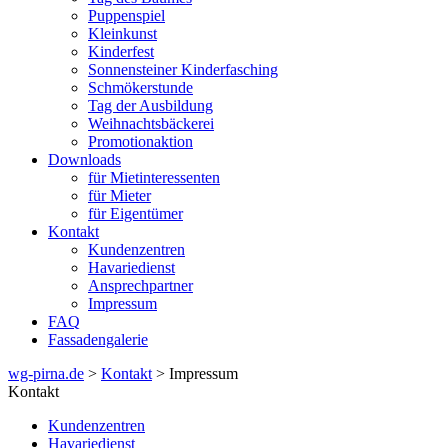
Puppenspiel
Kleinkunst
Kinderfest
Sonnensteiner Kinderfasching
Schmökerstunde
Tag der Ausbildung
Weihnachtsbäckerei
Promotionaktion
Downloads
für Mietinteressenten
für Mieter
für Eigentümer
Kontakt
Kundenzentren
Havariedienst
Ansprechpartner
Impressum
FAQ
Fassadengalerie
wg-pirna.de
>
Kontakt
> Impressum
Kontakt
Kundenzentren
Havariedienst