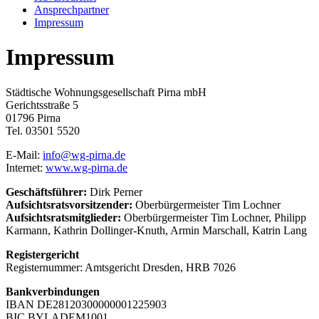
Ansprechpartner
Impressum
Impressum
Städtische Wohnungsgesellschaft Pirna mbH
Gerichtsstraße 5
01796 Pirna
Tel. 03501 5520
E-Mail:
info@wg-pirna.de
Internet:
www.wg-pirna.de
Geschäftsführer:
Dirk Perner
Aufsichtsratsvorsitzender:
Oberbürgermeister Tim Lochner
Aufsichtsratsmitglieder:
Oberbürgermeister Tim Lochner, Philipp
Karmann, Kathrin Dollinger-Knuth, Armin Marschall, Katrin Lang
Registergericht
Registernummer: Amtsgericht Dresden, HRB 7026
Bankverbindungen
IBAN DE28120300000001225903
BIC BYLADEM1001