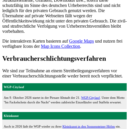
Strukturelemente, Grafiken, Downloads usw., sofern diese
schutzfähig im Sinne des deutschen Urheberrechts sind und nicht
lediglich für den privaten Gebrauch genutzt werden. Die
Übernahme auf private Webseiten fällt wegen der
Öffentlichkeitswirkung nicht unter den privaten Gebrauch. Die zivil-
und strafrechtliche Verfolgung von Urheberrechtsverstößen bleibt
vorbehalten.
Die interaktiven Karten basieren auf
Google Maps
und nutzen frei
verfügbare Icons der
Map Icons Collection
.
Verbraucherschlichtungsverfahren
Wir sind zur Teilnahme an einem Streitbeilegungsverfahren vor
einer Verbraucherschlichtungsstelle weder bereit noch verpflichtet.
WGP-Citylauf
Am 9. Oktober 2026 startet in der Pirnaer Altstadt der 21.
WGP-Citylauf
. Unter dem Motto
"Im Fackelschein durch die Nacht" werden zahlreiche Einzelläufer und Staffeln erwartet.
Kleinkunst
Auch in 2026 lädt die WGP wieder zu ihrer
Kleinkunst in den Sonnensteiner Höfen
ein.