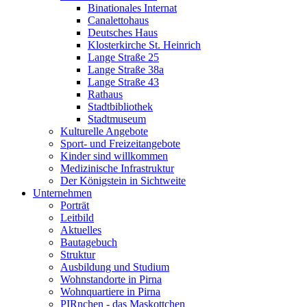
Binationales Internat
Canalettohaus
Deutsches Haus
Klosterkirche St. Heinrich
Lange Straße 25
Lange Straße 38a
Lange Straße 43
Rathaus
Stadtbibliothek
Stadtmuseum
Kulturelle Angebote
Sport- und Freizeitangebote
Kinder sind willkommen
Medizinische Infrastruktur
Der Königstein in Sichtweite
Unternehmen
Porträt
Leitbild
Aktuelles
Bautagebuch
Struktur
Ausbildung und Studium
Wohnstandorte in Pirna
Wohnquartiere in Pirna
PIRnchen - das Maskottchen