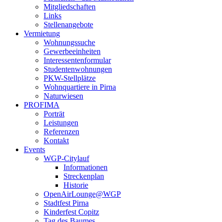
Mitgliedschaften
Links
Stellenangebote
Vermietung
Wohnungssuche
Gewerbeeinheiten
Interessentenformular
Studentenwohnungen
PKW-Stellplätze
Wohnquartiere in Pirna
Naturwiesen
PROFIMA
Porträt
Leistungen
Referenzen
Kontakt
Events
WGP-Citylauf
Informationen
Streckenplan
Historie
OpenAirLounge@WGP
Stadtfest Pirna
Kinderfest Copitz
Tag des Baumes