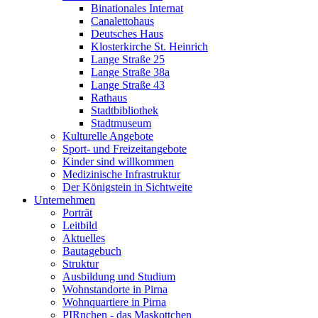
Binationales Internat
Canalettohaus
Deutsches Haus
Klosterkirche St. Heinrich
Lange Straße 25
Lange Straße 38a
Lange Straße 43
Rathaus
Stadtbibliothek
Stadtmuseum
Kulturelle Angebote
Sport- und Freizeitangebote
Kinder sind willkommen
Medizinische Infrastruktur
Der Königstein in Sichtweite
Unternehmen
Porträt
Leitbild
Aktuelles
Bautagebuch
Struktur
Ausbildung und Studium
Wohnstandorte in Pirna
Wohnquartiere in Pirna
PIRnchen - das Maskottchen