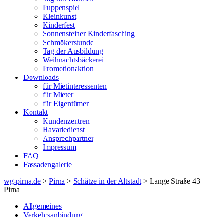
Puppenspiel
Kleinkunst
Kinderfest
Sonnensteiner Kinderfasching
Schmökerstunde
Tag der Ausbildung
Weihnachtsbäckerei
Promotionaktion
Downloads
für Mietinteressenten
für Mieter
für Eigentümer
Kontakt
Kundenzentren
Havariedienst
Ansprechpartner
Impressum
FAQ
Fassadengalerie
wg-pirna.de
>
Pirna
>
Schätze in der Altstadt
> Lange Straße 43
Pirna
Allgemeines
Verkehrsanbindung