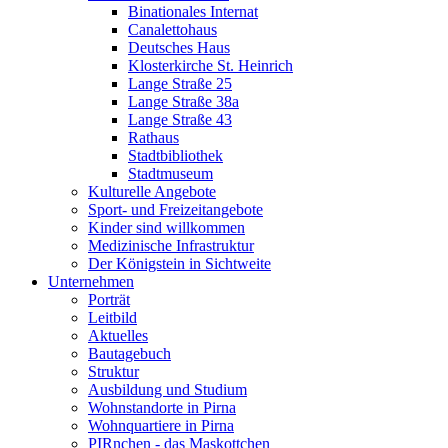
Binationales Internat
Canalettohaus
Deutsches Haus
Klosterkirche St. Heinrich
Lange Straße 25
Lange Straße 38a
Lange Straße 43
Rathaus
Stadtbibliothek
Stadtmuseum
Kulturelle Angebote
Sport- und Freizeitangebote
Kinder sind willkommen
Medizinische Infrastruktur
Der Königstein in Sichtweite
Unternehmen
Porträt
Leitbild
Aktuelles
Bautagebuch
Struktur
Ausbildung und Studium
Wohnstandorte in Pirna
Wohnquartiere in Pirna
PIRnchen - das Maskottchen