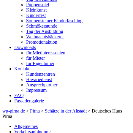
Puppenspiel
Kleinkunst
Kinderfest
Sonnensteiner Kinderfasching
Schmökerstunde
Tag der Ausbildung
Weihnachtsbäckerei
Promotionaktion
Downloads
für Mietinteressenten
für Mieter
für Eigentümer
Kontakt
Kundenzentren
Havariedienst
Ansprechpartner
Impressum
FAQ
Fassadengalerie
wg-pirna.de
>
Pirna
>
Schätze in der Altstadt
> Deutsches Haus
Pirna
Allgemeines
Verkehrsanbindung