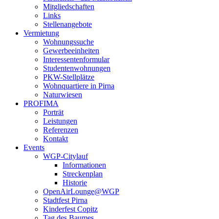
Mitgliedschaften
Links
Stellenangebote
Vermietung
Wohnungssuche
Gewerbeeinheiten
Interessentenformular
Studentenwohnungen
PKW-Stellplätze
Wohnquartiere in Pirna
Naturwiesen
PROFIMA
Porträt
Leistungen
Referenzen
Kontakt
Events
WGP-Citylauf
Informationen
Streckenplan
Historie
OpenAirLounge@WGP
Stadtfest Pirna
Kinderfest Copitz
Tag des Baumes