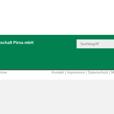
schaft Pirna mbH
rtner
Kontakt
|
Impressum
|
Datenschutz
|
M