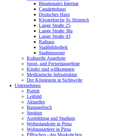
Binationales Internat
Canalettohaus
Deutsches Haus
Klosterkirche St. Heinrich
Lange Straße 25
Lange Straße 38a
Lange Straße 43
Rathaus
Stadtbibliothek
Stadtmuseum
Kulturelle Angebote
Sport- und Freizeitangebote
Kinder sind willkommen
Medizinische Infrastruktur
Der Königstein in Sichtweite
Unternehmen
Porträt
Leitbild
Aktuelles
Bautagebuch
Struktur
Ausbildung und Studium
Wohnstandorte in Pirna
Wohnquartiere in Pirna
PIRnchen - das Maskottchen