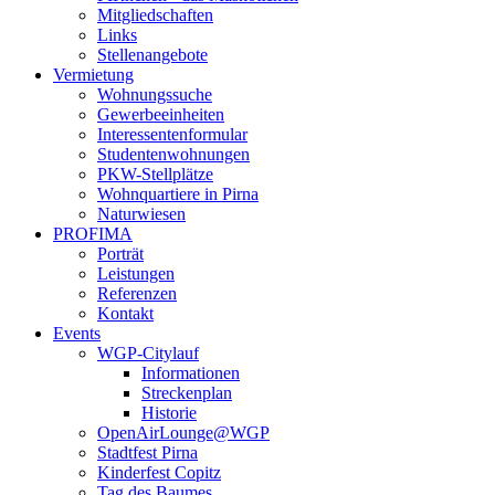
Mitgliedschaften
Links
Stellenangebote
Vermietung
Wohnungssuche
Gewerbeeinheiten
Interessentenformular
Studentenwohnungen
PKW-Stellplätze
Wohnquartiere in Pirna
Naturwiesen
PROFIMA
Porträt
Leistungen
Referenzen
Kontakt
Events
WGP-Citylauf
Informationen
Streckenplan
Historie
OpenAirLounge@WGP
Stadtfest Pirna
Kinderfest Copitz
Tag des Baumes