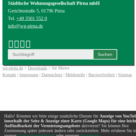
Städtische Wohnungsgesellschaft Pirna mbH
Gerichtsstraße 5, 01796 Pirna
Tel.
+49 3501 552 0
info@wg-pirna.de
wg-pirna.de
>
Downloads
> für Mieter
Kontakt
|
Impressum
|
Datenschutz
|
Meldestelle
|
Barrierefreiheit
|
Sitemap
Hallo! Könnten wir bitte einige zusätzliche Dienste für
Anzeige von YouTu
innerhalb der Seite & Anzeige einer Karte (Google Maps) für eine leich
Auffindbarkeit der Vermietungsangebote
aktivieren? Sie können Ihre
Zustimmung später jederzeit ändern oder zurückziehen. Mehr erfahren Sie i
unserer
Datenschutzerklärung
oder unserem
Impressum
.