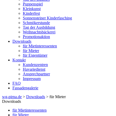
Puppenspiel
Kleinkunst
Kinderfest
Sonnensteiner Kinderfasching
Schmökerstunde
Tag der Ausbildung
Weihnachtsbäckerei
Promotionaktion
Downloads
für Mietinteressenten
für Mieter
für Eigentümer
Kontakt
Kundenzentren
Havariedienst
Ansprechpartner
Impressum
FAQ
Fassadengalerie
wg-pirna.de
>
Downloads
> für Mieter
Downloads
für Mietinteressenten
für Mieter