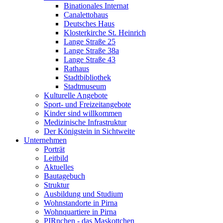
Binationales Internat
Canalettohaus
Deutsches Haus
Klosterkirche St. Heinrich
Lange Straße 25
Lange Straße 38a
Lange Straße 43
Rathaus
Stadtbibliothek
Stadtmuseum
Kulturelle Angebote
Sport- und Freizeitangebote
Kinder sind willkommen
Medizinische Infrastruktur
Der Königstein in Sichtweite
Unternehmen
Porträt
Leitbild
Aktuelles
Bautagebuch
Struktur
Ausbildung und Studium
Wohnstandorte in Pirna
Wohnquartiere in Pirna
PIRnchen - das Maskottchen