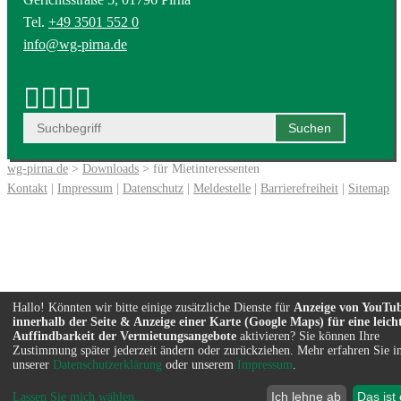
Tel.
+49 3501 552 0
info@wg-pirna.de
wg-pirna.de
>
Downloads
> für Mietinteressenten
Kontakt
|
Impressum
|
Datenschutz
|
Meldestelle
|
Barrierefreiheit
|
Sitemap
Hallo! Könnten wir bitte einige zusätzliche Dienste für
Anzeige von YouTu
innerhalb der Seite & Anzeige einer Karte (Google Maps) für eine leich
Auffindbarkeit der Vermietungsangebote
aktivieren? Sie können Ihre
Zustimmung später jederzeit ändern oder zurückziehen. Mehr erfahren Sie i
unserer
Datenschutzerklärung
oder unserem
Impressum
.
Ich lehne ab
Das ist
Lassen Sie mich wählen
...