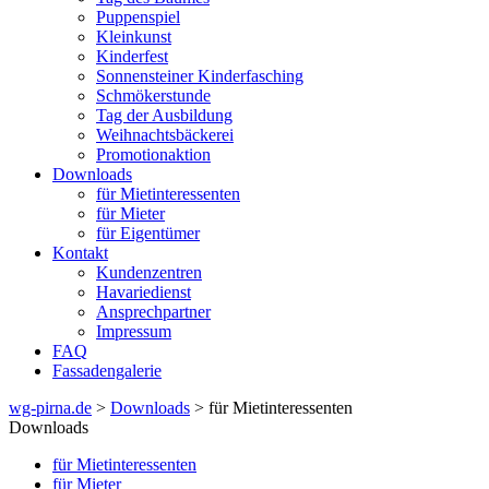
Puppenspiel
Kleinkunst
Kinderfest
Sonnensteiner Kinderfasching
Schmökerstunde
Tag der Ausbildung
Weihnachtsbäckerei
Promotionaktion
Downloads
für Mietinteressenten
für Mieter
für Eigentümer
Kontakt
Kundenzentren
Havariedienst
Ansprechpartner
Impressum
FAQ
Fassadengalerie
wg-pirna.de
>
Downloads
> für Mietinteressenten
Downloads
für Mietinteressenten
für Mieter