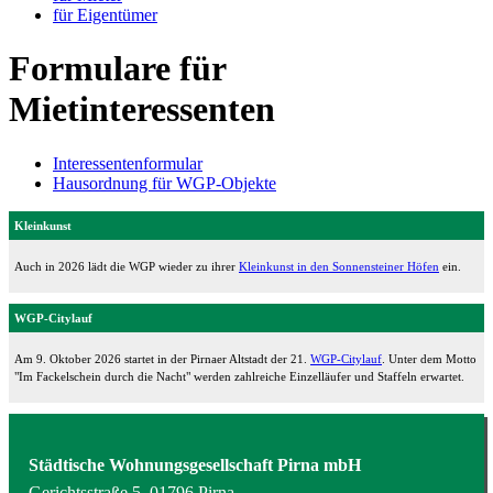
für Eigentümer
Formulare für
Mietinteressenten
Interessentenformular
Hausordnung für WGP-Objekte
Kleinkunst
Auch in 2026 lädt die WGP wieder zu ihrer
Kleinkunst in den Sonnensteiner Höfen
ein.
WGP-Citylauf
Am 9. Oktober 2026 startet in der Pirnaer Altstadt der 21.
WGP-Citylauf
. Unter dem Motto
"Im Fackelschein durch die Nacht" werden zahlreiche Einzelläufer und Staffeln erwartet.
Städtische Wohnungsgesellschaft Pirna mbH
Gerichtsstraße 5, 01796 Pirna