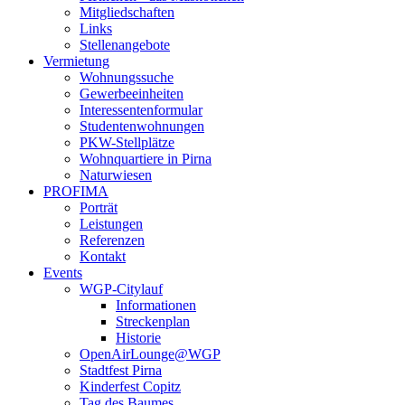
Mitgliedschaften
Links
Stellenangebote
Vermietung
Wohnungssuche
Gewerbeeinheiten
Interessentenformular
Studentenwohnungen
PKW-Stellplätze
Wohnquartiere in Pirna
Naturwiesen
PROFIMA
Porträt
Leistungen
Referenzen
Kontakt
Events
WGP-Citylauf
Informationen
Streckenplan
Historie
OpenAirLounge@WGP
Stadtfest Pirna
Kinderfest Copitz
Tag des Baumes