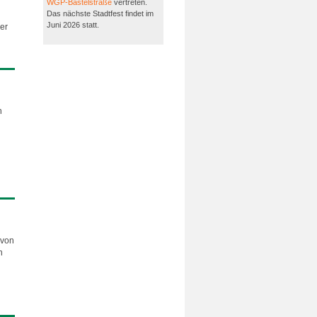
WGP-Bastelstraße
vertreten.
Das nächste Stadtfest findet im
Juni 2026 statt.
er
n
 von
n