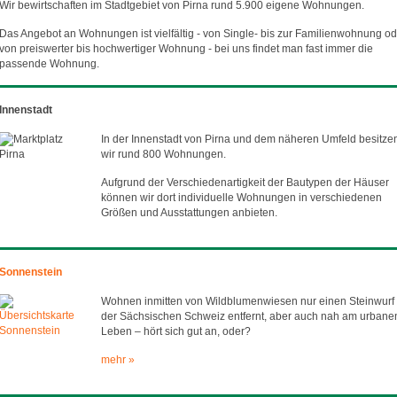
Wir bewirtschaften im Stadtgebiet von Pirna rund 5.900 eigene Wohnungen.
Das Angebot an Wohnungen ist vielfältig - von Single- bis zur Familienwohnung od
von preiswerter bis hochwertiger Wohnung - bei uns findet man fast immer die
passende Wohnung.
Innenstadt
In der Innenstadt von Pirna und dem näheren Umfeld besitze
wir rund 800 Wohnungen.
Aufgrund der Verschiedenartigkeit der Bautypen der Häuser
können wir dort individuelle Wohnungen in verschiedenen
Größen und Ausstattungen anbieten.
Sonnenstein
Wohnen inmitten von Wildblumenwiesen nur einen Steinwurf
der Sächsischen Schweiz entfernt, aber auch nah am urbane
Leben – hört sich gut an, oder?
mehr »