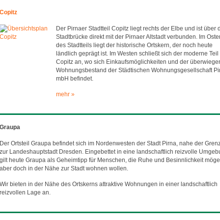
Copitz
Der Pirnaer Stadtteil Copitz liegt rechts der Elbe und ist über 
Stadtbrücke direkt mit der Pirnaer Altstadt verbunden. Im Oste
des Stadtteils liegt der historische Ortskern, der noch heute
ländlich geprägt ist. Im Westen schließt sich der moderne Teil
Copitz an, wo sich Einkaufsmöglichkeiten und der überwieg
Wohnungsbestand der Städtischen Wohnungsgesellschaft Pi
mbH befindet.
mehr »
Graupa
Der Ortsteil Graupa befindet sich im Nordenwesten der Stadt Pirna, nahe der Gren
zur Landeshauptstadt Dresden. Eingebettet in eine landschaftlich reizvolle Umge
gilt heute Graupa als Geheimtipp für Menschen, die Ruhe und Besinnlichkeit möge
aber doch in der Nähe zur Stadt wohnen wollen.
Wir bieten in der Nähe des Ortskerns attraktive Wohnungen in einer landschaftlich
reizvollen Lage an.