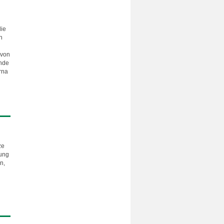
die
n
 von
ende
rna
ze
bung
n,