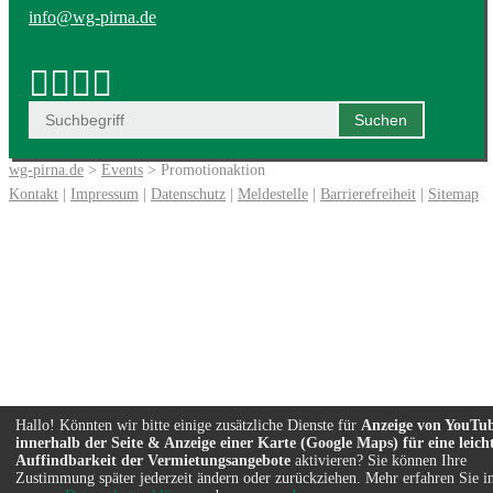
info@wg-pirna.de
wg-pirna.de
>
Events
> Promotionaktion
Kontakt
|
Impressum
|
Datenschutz
|
Meldestelle
|
Barrierefreiheit
|
Sitemap
Hallo! Könnten wir bitte einige zusätzliche Dienste für
Anzeige von YouTu
innerhalb der Seite & Anzeige einer Karte (Google Maps) für eine leich
Auffindbarkeit der Vermietungsangebote
aktivieren? Sie können Ihre
Zustimmung später jederzeit ändern oder zurückziehen. Mehr erfahren Sie i