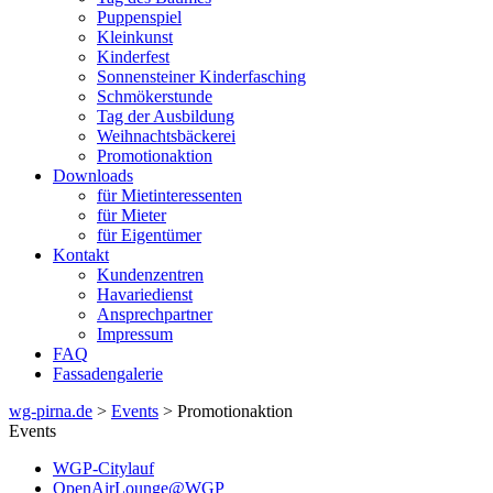
Puppenspiel
Kleinkunst
Kinderfest
Sonnensteiner Kinderfasching
Schmökerstunde
Tag der Ausbildung
Weihnachtsbäckerei
Promotionaktion
Downloads
für Mietinteressenten
für Mieter
für Eigentümer
Kontakt
Kundenzentren
Havariedienst
Ansprechpartner
Impressum
FAQ
Fassadengalerie
wg-pirna.de
>
Events
> Promotionaktion
Events
WGP-Citylauf
OpenAirLounge@WGP