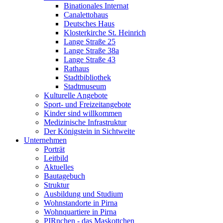
Binationales Internat
Canalettohaus
Deutsches Haus
Klosterkirche St. Heinrich
Lange Straße 25
Lange Straße 38a
Lange Straße 43
Rathaus
Stadtbibliothek
Stadtmuseum
Kulturelle Angebote
Sport- und Freizeitangebote
Kinder sind willkommen
Medizinische Infrastruktur
Der Königstein in Sichtweite
Unternehmen
Porträt
Leitbild
Aktuelles
Bautagebuch
Struktur
Ausbildung und Studium
Wohnstandorte in Pirna
Wohnquartiere in Pirna
PIRnchen - das Maskottchen