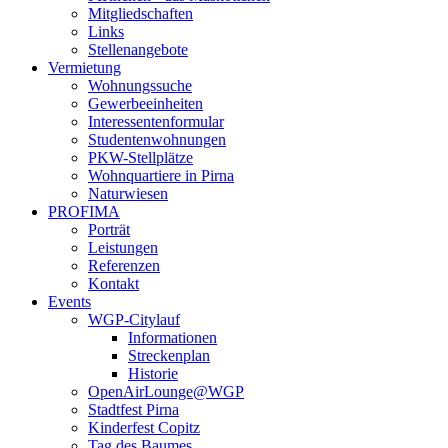
Mitgliedschaften
Links
Stellenangebote
Vermietung
Wohnungssuche
Gewerbeeinheiten
Interessentenformular
Studentenwohnungen
PKW-Stellplätze
Wohnquartiere in Pirna
Naturwiesen
PROFIMA
Porträt
Leistungen
Referenzen
Kontakt
Events
WGP-Citylauf
Informationen
Streckenplan
Historie
OpenAirLounge@WGP
Stadtfest Pirna
Kinderfest Copitz
Tag des Baumes