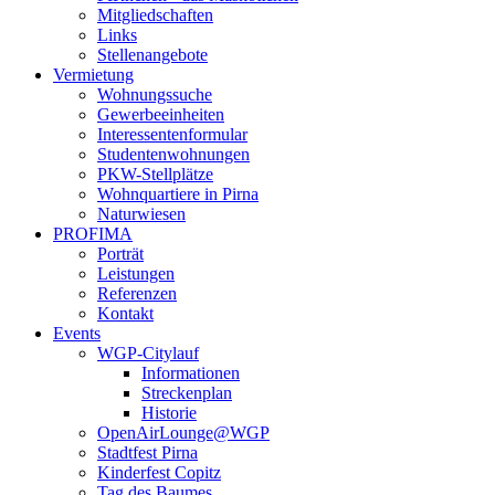
Mitgliedschaften
Links
Stellenangebote
Vermietung
Wohnungssuche
Gewerbeeinheiten
Interessentenformular
Studentenwohnungen
PKW-Stellplätze
Wohnquartiere in Pirna
Naturwiesen
PROFIMA
Porträt
Leistungen
Referenzen
Kontakt
Events
WGP-Citylauf
Informationen
Streckenplan
Historie
OpenAirLounge@WGP
Stadtfest Pirna
Kinderfest Copitz
Tag des Baumes