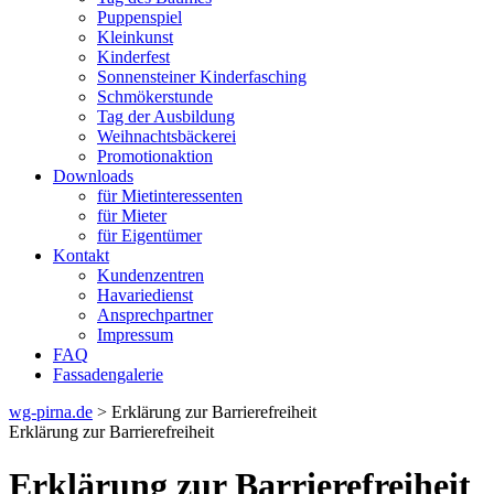
Puppenspiel
Kleinkunst
Kinderfest
Sonnensteiner Kinderfasching
Schmökerstunde
Tag der Ausbildung
Weihnachtsbäckerei
Promotionaktion
Downloads
für Mietinteressenten
für Mieter
für Eigentümer
Kontakt
Kundenzentren
Havariedienst
Ansprechpartner
Impressum
FAQ
Fassadengalerie
wg-pirna.de
> Erklärung zur Barrierefreiheit
Erklärung zur Barrierefreiheit
Erklärung zur Barrierefreiheit