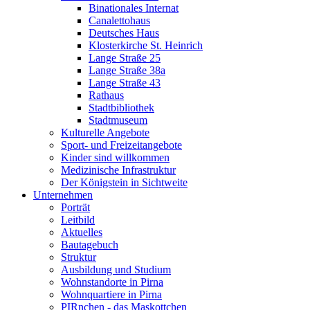
Binationales Internat
Canalettohaus
Deutsches Haus
Klosterkirche St. Heinrich
Lange Straße 25
Lange Straße 38a
Lange Straße 43
Rathaus
Stadtbibliothek
Stadtmuseum
Kulturelle Angebote
Sport- und Freizeitangebote
Kinder sind willkommen
Medizinische Infrastruktur
Der Königstein in Sichtweite
Unternehmen
Porträt
Leitbild
Aktuelles
Bautagebuch
Struktur
Ausbildung und Studium
Wohnstandorte in Pirna
Wohnquartiere in Pirna
PIRnchen - das Maskottchen