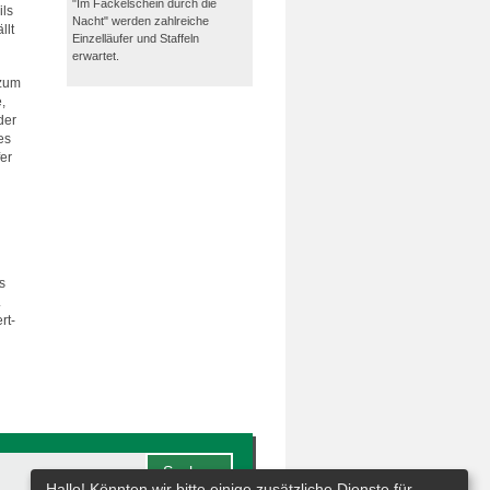
"Im Fackelschein durch die
ils
Nacht" werden zahlreiche
llt
Einzelläufer und Staffeln
erwartet.
 zum
,
der
es
er
s
.
rt-
Hallo! Könnten wir bitte einige zusätzliche Dienste für