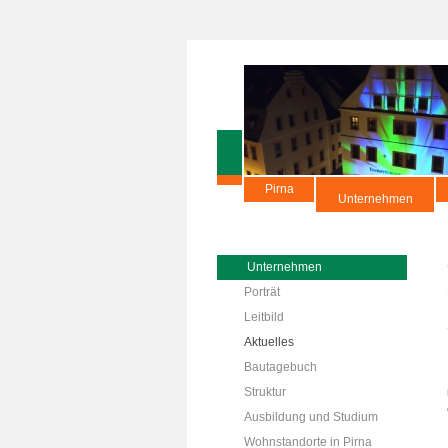
Pirna
Unternehmen
Unternehmen
Porträt
Leitbild
Aktuelles
Bautagebuch
Struktur
Ausbildung und Studium
Wohnstandorte in Pirna