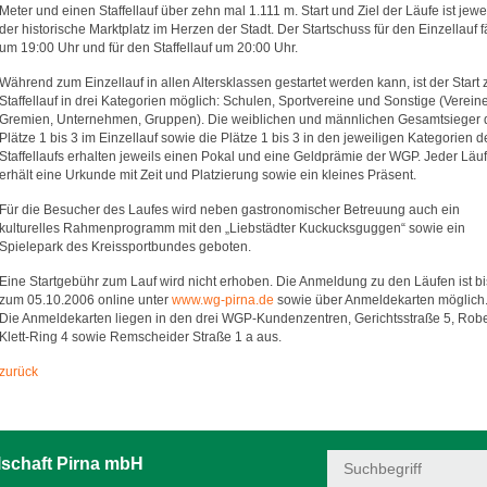
Meter und einen Staffellauf über zehn mal 1.111 m. Start und Ziel der Läufe ist jewe
der historische Marktplatz im Herzen der Stadt. Der Startschuss für den Einzellauf fä
um 19:00 Uhr und für den Staffellauf um 20:00 Uhr.
Während zum Einzellauf in allen Altersklassen gestartet werden kann, ist der Start
Staffellauf in drei Kategorien möglich: Schulen, Sportvereine und Sonstige (Vereine
Gremien, Unternehmen, Gruppen). Die weiblichen und männlichen Gesamtsieger 
Plätze 1 bis 3 im Einzellauf sowie die Plätze 1 bis 3 in den jeweiligen Kategorien d
Staffellaufs erhalten jeweils einen Pokal und eine Geldprämie der WGP. Jeder Läuf
erhält eine Urkunde mit Zeit und Platzierung sowie ein kleines Präsent.
Für die Besucher des Laufes wird neben gastronomischer Betreuung auch ein
kulturelles Rahmenprogramm mit den „Liebstädter Kuckucksguggen“ sowie ein
Spielepark des Kreissportbundes geboten.
Eine Startgebühr zum Lauf wird nicht erhoben. Die Anmeldung zu den Läufen ist bi
zum 05.10.2006 online unter
www.wg-pirna.de
sowie über Anmeldekarten möglich
Die Anmeldekarten liegen in den drei WGP-Kundenzentren, Gerichtsstraße 5, Robe
Klett-Ring 4 sowie Remscheider Straße 1 a aus.
zurück
schaft Pirna mbH