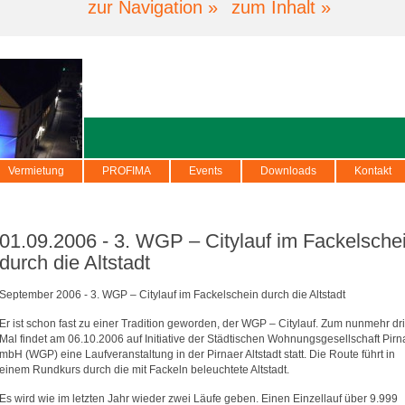
zur Navigation »
zum Inhalt »
Vermietung
PROFIMA
Events
Downloads
Kontakt
01.09.2006 - 3. WGP – Citylauf im Fackelsche
durch die Altstadt
September 2006 - 3. WGP – Citylauf im Fackelschein durch die Altstadt
Er ist schon fast zu einer Tradition geworden, der WGP – Citylauf. Zum nunmehr dri
Mal findet am 06.10.2006 auf Initiative der Städtischen Wohnungsgesellschaft Pirn
mbH (WGP) eine Laufveranstaltung in der Pirnaer Altstadt statt. Die Route führt in
einem Rundkurs durch die mit Fackeln beleuchtete Altstadt.
Es wird wie im letzten Jahr wieder zwei Läufe geben. Einen Einzellauf über 9.999