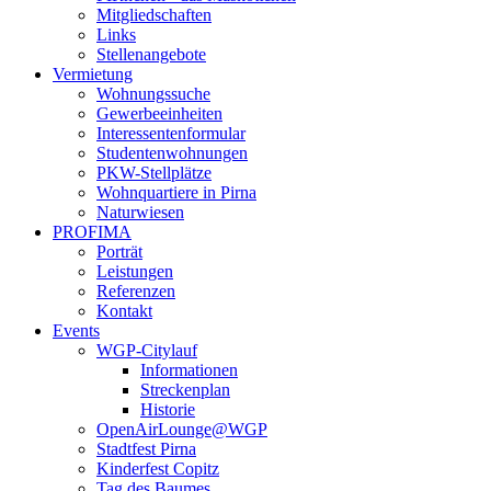
Mitgliedschaften
Links
Stellenangebote
Vermietung
Wohnungssuche
Gewerbeeinheiten
Interessentenformular
Studentenwohnungen
PKW-Stellplätze
Wohnquartiere in Pirna
Naturwiesen
PROFIMA
Porträt
Leistungen
Referenzen
Kontakt
Events
WGP-Citylauf
Informationen
Streckenplan
Historie
OpenAirLounge@WGP
Stadtfest Pirna
Kinderfest Copitz
Tag des Baumes