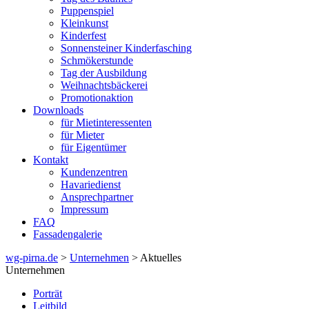
Puppenspiel
Kleinkunst
Kinderfest
Sonnensteiner Kinderfasching
Schmökerstunde
Tag der Ausbildung
Weihnachtsbäckerei
Promotionaktion
Downloads
für Mietinteressenten
für Mieter
für Eigentümer
Kontakt
Kundenzentren
Havariedienst
Ansprechpartner
Impressum
FAQ
Fassadengalerie
wg-pirna.de
>
Unternehmen
> Aktuelles
Unternehmen
Porträt
Leitbild