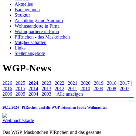
Aktuelles
Bautagebuch
Struktur
Ausbildung und Studium
Wohnstandorte in Pirna
Wohnquartiere in Pirna
PIRnchen - das Maskottchen
Mitgliedschaften
Links
Stellenangebote
WGP-News
2026
|
2025
|
2024
|
2023
|
2022
|
2021
|
2020
|
2019
|
2018
|
2017
|
2016
|
2015
|
2014
|
2013
|
2012
|
2011
|
2010
|
2009
|
2008
|
2007
|
2006
|
2005
|
2004
|
2003
|
|
Alle anzeigen
20.12.2024 - PIRnchen und die WGP wünschen Frohe Weihnachten
Das WGP-Maskottchen PIRnchen und das gesamte