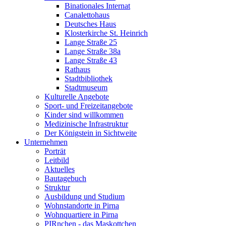
Binationales Internat
Canalettohaus
Deutsches Haus
Klosterkirche St. Heinrich
Lange Straße 25
Lange Straße 38a
Lange Straße 43
Rathaus
Stadtbibliothek
Stadtmuseum
Kulturelle Angebote
Sport- und Freizeitangebote
Kinder sind willkommen
Medizinische Infrastruktur
Der Königstein in Sichtweite
Unternehmen
Porträt
Leitbild
Aktuelles
Bautagebuch
Struktur
Ausbildung und Studium
Wohnstandorte in Pirna
Wohnquartiere in Pirna
PIRnchen - das Maskottchen