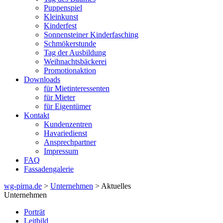
Puppenspiel
Kleinkunst
Kinderfest
Sonnensteiner Kinderfasching
Schmökerstunde
Tag der Ausbildung
Weihnachtsbäckerei
Promotionaktion
Downloads
für Mietinteressenten
für Mieter
für Eigentümer
Kontakt
Kundenzentren
Havariedienst
Ansprechpartner
Impressum
FAQ
Fassadengalerie
wg-pirna.de
>
Unternehmen
> Aktuelles
Unternehmen
Porträt
Leitbild