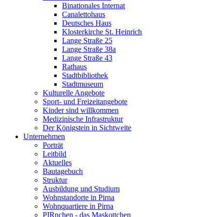
Binationales Internat
Canalettohaus
Deutsches Haus
Klosterkirche St. Heinrich
Lange Straße 25
Lange Straße 38a
Lange Straße 43
Rathaus
Stadtbibliothek
Stadtmuseum
Kulturelle Angebote
Sport- und Freizeitangebote
Kinder sind willkommen
Medizinische Infrastruktur
Der Königstein in Sichtweite
Unternehmen
Porträt
Leitbild
Aktuelles
Bautagebuch
Struktur
Ausbildung und Studium
Wohnstandorte in Pirna
Wohnquartiere in Pirna
PIRnchen - das Maskottchen