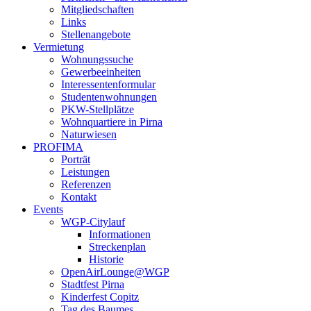
Mitgliedschaften
Links
Stellenangebote
Vermietung
Wohnungssuche
Gewerbeeinheiten
Interessentenformular
Studentenwohnungen
PKW-Stellplätze
Wohnquartiere in Pirna
Naturwiesen
PROFIMA
Porträt
Leistungen
Referenzen
Kontakt
Events
WGP-Citylauf
Informationen
Streckenplan
Historie
OpenAirLounge@WGP
Stadtfest Pirna
Kinderfest Copitz
Tag des Baumes