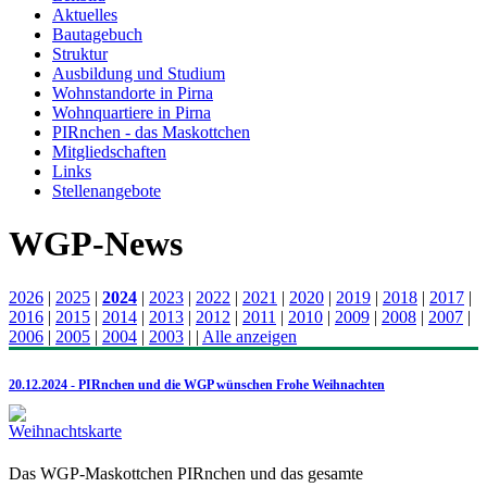
Aktuelles
Bautagebuch
Struktur
Ausbildung und Studium
Wohnstandorte in Pirna
Wohnquartiere in Pirna
PIRnchen - das Maskottchen
Mitgliedschaften
Links
Stellenangebote
WGP-News
2026
|
2025
|
2024
|
2023
|
2022
|
2021
|
2020
|
2019
|
2018
|
2017
|
2016
|
2015
|
2014
|
2013
|
2012
|
2011
|
2010
|
2009
|
2008
|
2007
|
2006
|
2005
|
2004
|
2003
|
|
Alle anzeigen
20.12.2024 - PIRnchen und die WGP wünschen Frohe Weihnachten
Das WGP-Maskottchen PIRnchen und das gesamte