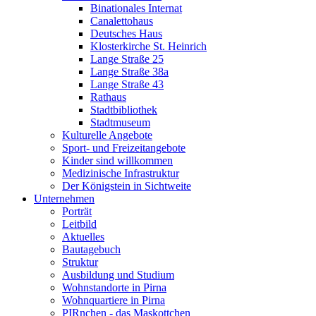
Binationales Internat
Canalettohaus
Deutsches Haus
Klosterkirche St. Heinrich
Lange Straße 25
Lange Straße 38a
Lange Straße 43
Rathaus
Stadtbibliothek
Stadtmuseum
Kulturelle Angebote
Sport- und Freizeitangebote
Kinder sind willkommen
Medizinische Infrastruktur
Der Königstein in Sichtweite
Unternehmen
Porträt
Leitbild
Aktuelles
Bautagebuch
Struktur
Ausbildung und Studium
Wohnstandorte in Pirna
Wohnquartiere in Pirna
PIRnchen - das Maskottchen