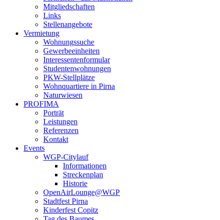
Mitgliedschaften
Links
Stellenangebote
Vermietung
Wohnungssuche
Gewerbeeinheiten
Interessentenformular
Studentenwohnungen
PKW-Stellplätze
Wohnquartiere in Pirna
Naturwiesen
PROFIMA
Porträt
Leistungen
Referenzen
Kontakt
Events
WGP-Citylauf
Informationen
Streckenplan
Historie
OpenAirLounge@WGP
Stadtfest Pirna
Kinderfest Copitz
Tag des Baumes