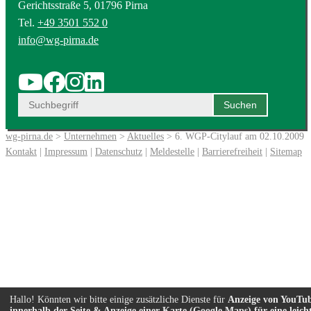
Gerichtsstraße 5, 01796 Pirna
Tel.
+49 3501 552 0
info@wg-pirna.de
wg-pirna.de
>
Unternehmen
>
Aktuelles
> 6. WGP-Citylauf am 02.10.2009
Kontakt
|
Impressum
|
Datenschutz
|
Meldestelle
|
Barrierefreiheit
|
Sitemap
Hallo! Könnten wir bitte einige zusätzliche Dienste für
Anzeige von YouTu
innerhalb der Seite & Anzeige einer Karte (Google Maps) für eine leich