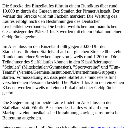
Die Strecke des Einzellaufes führt in einem Rundkurs über rund
10.000 m durch die Gassen und Straßen der Pirnaer Altstadt. Der
Verlauf der Strecke wird mit Fackeln markiert. Die Wertung des
Laufes erfolgt nach den Bestimmungen des Deutschen
Leichtathletikverbandes. Die besten weiblichen und männlichen
Gesamtsieger der Plätze 1 bis 3 werden mit einem Pokal und einer
Geldprämie geehrt.
Im Anschluss an den Einzellauf fällt gegen 20:00 Uhr der
Startschuss für einen Staffellauf auf der gleichen Strecke über zehn
Runden und einer Streckenlänge von jeweils rund 1.200 m. Die
Teilnehmer des Staffellaufes können in den Klassifizierungen
"Schulen" (Mittelschulen/Gymnasien), "Sportvereine" und "Fun-
Teams" (Vereine/Gremien/Insitutionen/Unternehmen/Gruppen)
starten. Voraussetzung ist, dass jede Staffel aus mindestens fünf
verschiedenen Personen besteht. Die Plätze 1 bis 3 in den einzelnen
Klassen werden jeweils mit einem Pokal und einer Geldprämie
geehrt.
Die Siegerehrung für beide Läufe findet im Anschluss an den
Staffellauf statt. Für die Besucher des Laufes wird auf dem
Marktplatz eine musikalische Umrahmung sowie gastronomische
Betreuung angeboten.
Interessenten zum Lauf können sich online unter
www.wg-pirna.de