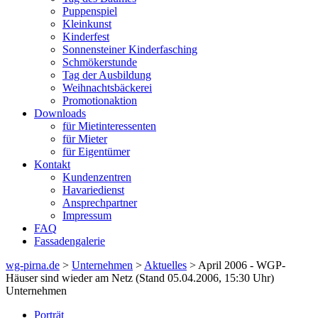
Puppenspiel
Kleinkunst
Kinderfest
Sonnensteiner Kinderfasching
Schmökerstunde
Tag der Ausbildung
Weihnachtsbäckerei
Promotionaktion
Downloads
für Mietinteressenten
für Mieter
für Eigentümer
Kontakt
Kundenzentren
Havariedienst
Ansprechpartner
Impressum
FAQ
Fassadengalerie
wg-pirna.de
>
Unternehmen
>
Aktuelles
> April 2006 - WGP-
Häuser sind wieder am Netz (Stand 05.04.2006, 15:30 Uhr)
Unternehmen
Porträt