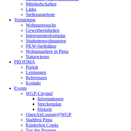
Mitgliedschaften
Links
Stellenangebote
Vermietung
Wohnungssuche
Gewerbeeinheiten
Interessentenformular
Studentenwohnungen
PKW-Stellplätze
Wohnquartiere in Pirna
Naturwiesen
PROFIMA
Porträt
Leistungen
Referenzen
Kontakt
Events
WGP-Citylauf
Informationen
Streckenplan
Historie
OpenAirLounge@WGP
Stadtfest Pirna
Kinderfest Copitz
Tag des Baumes