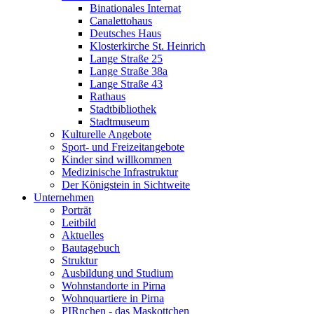
Binationales Internat
Canalettohaus
Deutsches Haus
Klosterkirche St. Heinrich
Lange Straße 25
Lange Straße 38a
Lange Straße 43
Rathaus
Stadtbibliothek
Stadtmuseum
Kulturelle Angebote
Sport- und Freizeitangebote
Kinder sind willkommen
Medizinische Infrastruktur
Der Königstein in Sichtweite
Unternehmen
Porträt
Leitbild
Aktuelles
Bautagebuch
Struktur
Ausbildung und Studium
Wohnstandorte in Pirna
Wohnquartiere in Pirna
PIRnchen - das Maskottchen