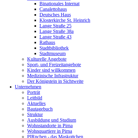
Binationales Internat
Canalettohaus
Deutsches Haus
Klosterkirche St. Heinrich
Lange Straße 25
Lange Straße 38a
Lange Straße 43
Rathaus
Stadtbibliothek
Stadtmuseum
Kulturelle Angebote
Sport- und Freizeitangebote
Kinder sind willkommen
Medizinische Infrastruktur
Der Königstein in Sichtweite
Unternehmen
Porträt
Leitbild
Aktuelles
Bautagebuch
Struktur
Ausbildung und Studium
Wohnstandorte in Pirna
Wohnquartiere in Pirna
PIRnchen - das Maskottchen