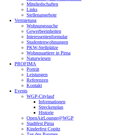
Mitgliedschaften
Links
Stellenangebote
Vermietung
Wohnungssuche
Gewerbeeinheiten
Interessentenformular
Studentenwohnungen
PKW-Stellplätze
Wohnquartiere in Pirna
Naturwiesen
PROFIMA
Porträt
Leistungen
Referenzen
Kontakt
Events
WGP-Citylauf
Informationen
Streckenplan
Historie
OpenAirLounge@WGP
Stadtfest Pirna
Kinderfest Copitz
Tag des Baumes