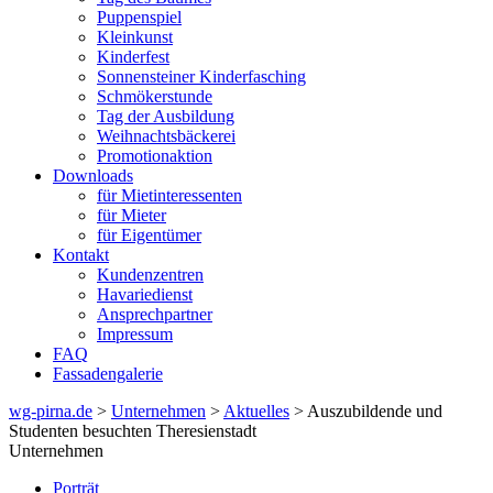
Puppenspiel
Kleinkunst
Kinderfest
Sonnensteiner Kinderfasching
Schmökerstunde
Tag der Ausbildung
Weihnachtsbäckerei
Promotionaktion
Downloads
für Mietinteressenten
für Mieter
für Eigentümer
Kontakt
Kundenzentren
Havariedienst
Ansprechpartner
Impressum
FAQ
Fassadengalerie
wg-pirna.de
>
Unternehmen
>
Aktuelles
> Auszubildende und
Studenten besuchten Theresienstadt
Unternehmen
Porträt