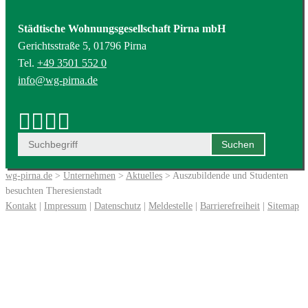
Städtische Wohnungsgesellschaft Pirna mbH
Gerichtsstraße 5, 01796 Pirna
Tel.
+49 3501 552 0
info@wg-pirna.de
wg-pirna.de
>
Unternehmen
>
Aktuelles
> Auszubildende und Studenten
besuchten Theresienstadt
Kontakt
|
Impressum
|
Datenschutz
|
Meldestelle
|
Barrierefreiheit
|
Sitemap