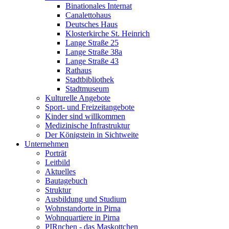
Binationales Internat
Canalettohaus
Deutsches Haus
Klosterkirche St. Heinrich
Lange Straße 25
Lange Straße 38a
Lange Straße 43
Rathaus
Stadtbibliothek
Stadtmuseum
Kulturelle Angebote
Sport- und Freizeitangebote
Kinder sind willkommen
Medizinische Infrastruktur
Der Königstein in Sichtweite
Unternehmen
Porträt
Leitbild
Aktuelles
Bautagebuch
Struktur
Ausbildung und Studium
Wohnstandorte in Pirna
Wohnquartiere in Pirna
PIRnchen - das Maskottchen