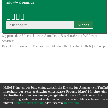
info@wg-pirna.de
wg-pirna.de
>
Unternehmen
>
Aktuelles
> Bastelstraße der WGP zum
Stadtfest
Kontakt
|
Impressum
|
Datenschutz
|
Meldestelle
|
Barrierefreiheit
|
Sitemap
Hallo! Könnten wir bitte einige zusätzliche Dienste für
Anzeige von YouTu
innerhalb der Seite & Anzeige einer Karte (Google Maps) für eine leich
Auffindbarkeit der Vermietungsangebote
aktivieren? Sie können Ihre
Zustimmung später jederzeit ändern oder zurückziehen. Mehr erfahren Sie i
unserer
Datenschutzerklärung
oder unserem
Impressum
.