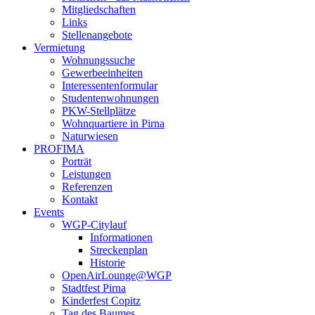
Mitgliedschaften
Links
Stellenangebote
Vermietung
Wohnungssuche
Gewerbeeinheiten
Interessentenformular
Studentenwohnungen
PKW-Stellplätze
Wohnquartiere in Pirna
Naturwiesen
PROFIMA
Porträt
Leistungen
Referenzen
Kontakt
Events
WGP-Citylauf
Informationen
Streckenplan
Historie
OpenAirLounge@WGP
Stadtfest Pirna
Kinderfest Copitz
Tag des Baumes