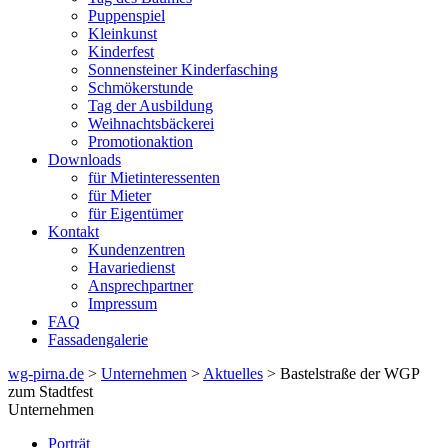
Puppenspiel
Kleinkunst
Kinderfest
Sonnensteiner Kinderfasching
Schmökerstunde
Tag der Ausbildung
Weihnachtsbäckerei
Promotionaktion
Downloads
für Mietinteressenten
für Mieter
für Eigentümer
Kontakt
Kundenzentren
Havariedienst
Ansprechpartner
Impressum
FAQ
Fassadengalerie
wg-pirna.de
>
Unternehmen
>
Aktuelles
> Bastelstraße der WGP
zum Stadtfest
Unternehmen
Porträt