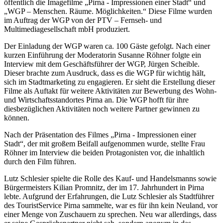
öffentlich die Imagefilme „Pirna - Impressionen einer Stadt“ und
„WGP – Menschen. Räume. Möglichkeiten.“ Diese Filme wurden
im Auftrag der WGP von der PTV – Fernseh- und
Multimediagesellschaft mbH produziert.
Der Einladung der WGP waren ca. 100 Gäste gefolgt. Nach einer
kurzen Einführung der Moderatorin Susanne Röhner folgte ein
Interview mit dem Geschäftsführer der WGP, Jürgen Scheible.
Dieser brachte zum Ausdruck, dass es die WGP für wichtig hält,
sich im Stadtmarketing zu engagieren. Er sieht die Erstellung dieser
Filme als Auftakt für weitere Aktivitäten zur Bewerbung des Wohn-
und Wirtschaftsstandortes Pirna an. Die WGP hofft für ihre
diesbezüglichen Aktivitäten noch weitere Partner gewinnen zu
können.
Nach der Präsentation des Filmes „Pirna - Impressionen einer
Stadt“, der mit großem Beifall aufgenommen wurde, stellte Frau
Röhner im Interview die beiden Protagonisten vor, die inhaltlich
durch den Film führen.
Lutz Schlesier spielte die Rolle des Kauf- und Handelsmanns sowie
Bürgermeisters Kilian Promnitz, der im 17. Jahrhundert in Pirna
lebte. Aufgrund der Erfahrungen, die Lutz Schlesier als Stadtführer
des TouristService Pirna sammelte, war es für ihn kein Neuland, vor
einer Menge von Zuschauern zu sprechen. Neu war allerdings, dass