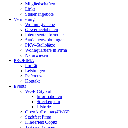
Mitgliedschaften
Links
Stellenangebote
Vermietung
Wohnungssuche
Gewerbeeinheiten
Interessentenformular
Studentenwohnungen
PKW-Stellplätze
Wohnquartiere in Pirna
Naturwiesen
PROFIMA
Porträt
Leistungen
Referenzen
Kontakt
Events
WGP-Citylauf
Informationen
Streckenplan
Historie
OpenAirLounge@WGP
Stadtfest Pirna
Kinderfest Copitz
Tag des Baumes