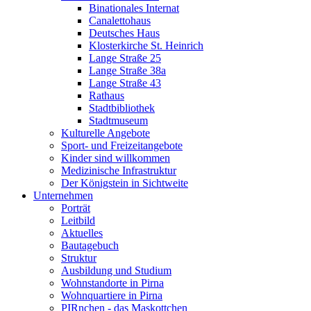
Binationales Internat
Canalettohaus
Deutsches Haus
Klosterkirche St. Heinrich
Lange Straße 25
Lange Straße 38a
Lange Straße 43
Rathaus
Stadtbibliothek
Stadtmuseum
Kulturelle Angebote
Sport- und Freizeitangebote
Kinder sind willkommen
Medizinische Infrastruktur
Der Königstein in Sichtweite
Unternehmen
Porträt
Leitbild
Aktuelles
Bautagebuch
Struktur
Ausbildung und Studium
Wohnstandorte in Pirna
Wohnquartiere in Pirna
PIRnchen - das Maskottchen