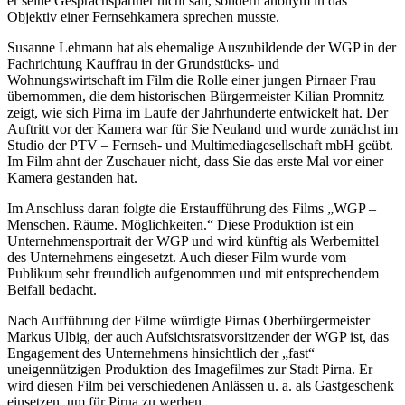
er seine Gesprächspartner nicht sah, sondern anonym in das
Objektiv einer Fernsehkamera sprechen musste.
Susanne Lehmann hat als ehemalige Auszubildende der WGP in der
Fachrichtung Kauffrau in der Grundstücks- und
Wohnungswirtschaft im Film die Rolle einer jungen Pirnaer Frau
übernommen, die dem historischen Bürgermeister Kilian Promnitz
zeigt, wie sich Pirna im Laufe der Jahrhunderte entwickelt hat. Der
Auftritt vor der Kamera war für Sie Neuland und wurde zunächst im
Studio der PTV – Fernseh- und Multimediagesellschaft mbH geübt.
Im Film ahnt der Zuschauer nicht, dass Sie das erste Mal vor einer
Kamera gestanden hat.
Im Anschluss daran folgte die Erstaufführung des Films „WGP –
Menschen. Räume. Möglichkeiten.“ Diese Produktion ist ein
Unternehmensportrait der WGP und wird künftig als Werbemittel
des Unternehmens eingesetzt. Auch dieser Film wurde vom
Publikum sehr freundlich aufgenommen und mit entsprechendem
Beifall bedacht.
Nach Aufführung der Filme würdigte Pirnas Oberbürgermeister
Markus Ulbig, der auch Aufsichtsratsvorsitzender der WGP ist, das
Engagement des Unternehmens hinsichtlich der „fast“
uneigennützigen Produktion des Imagefilmes zur Stadt Pirna. Er
wird diesen Film bei verschiedenen Anlässen u. a. als Gastgeschenk
einsetzen, um für Pirna zu werben.