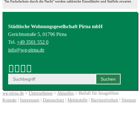
"Im Fackelschein durch die Nacht" werden zahlreiche Einzelläufer und Staffeln erwartet.
Städtische Wohnungsgesellschaft Pirna mbH
Gerichtsstraße 5, 01796 Pirna
Tel.
+49 3501 552 0
info@wg-pirna.de
wg-pirna.de
>
Unternehmen
>
Aktuelles
> Beifall für Imagefilme
Kontakt
|
Impressum
|
Datenschutz
|
Meldestelle
|
Barrierefreiheit
|
Sitemap