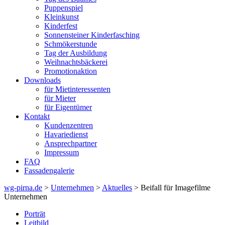
Puppenspiel
Kleinkunst
Kinderfest
Sonnensteiner Kinderfasching
Schmökerstunde
Tag der Ausbildung
Weihnachtsbäckerei
Promotionaktion
Downloads
für Mietinteressenten
für Mieter
für Eigentümer
Kontakt
Kundenzentren
Havariedienst
Ansprechpartner
Impressum
FAQ
Fassadengalerie
wg-pirna.de
>
Unternehmen
>
Aktuelles
> Beifall für Imagefilme
Unternehmen
Porträt
Leitbild