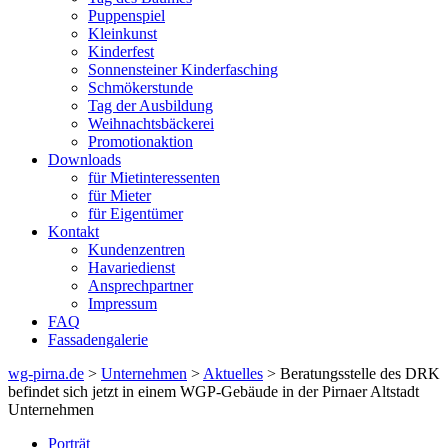
Puppenspiel
Kleinkunst
Kinderfest
Sonnensteiner Kinderfasching
Schmökerstunde
Tag der Ausbildung
Weihnachtsbäckerei
Promotionaktion
Downloads
für Mietinteressenten
für Mieter
für Eigentümer
Kontakt
Kundenzentren
Havariedienst
Ansprechpartner
Impressum
FAQ
Fassadengalerie
wg-pirna.de
>
Unternehmen
>
Aktuelles
> Beratungsstelle des DRK
befindet sich jetzt in einem WGP-Gebäude in der Pirnaer Altstadt
Unternehmen
Porträt