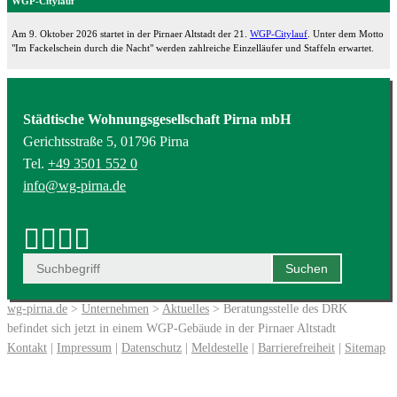
WGP-Citylauf
Am 9. Oktober 2026 startet in der Pirnaer Altstadt der 21.
WGP-Citylauf
. Unter dem Motto
"Im Fackelschein durch die Nacht" werden zahlreiche Einzelläufer und Staffeln erwartet.
Städtische Wohnungsgesellschaft Pirna mbH
Gerichtsstraße 5, 01796 Pirna
Tel.
+49 3501 552 0
info@wg-pirna.de
wg-pirna.de
>
Unternehmen
>
Aktuelles
> Beratungsstelle des DRK
befindet sich jetzt in einem WGP-Gebäude in der Pirnaer Altstadt
Kontakt
|
Impressum
|
Datenschutz
|
Meldestelle
|
Barrierefreiheit
|
Sitemap