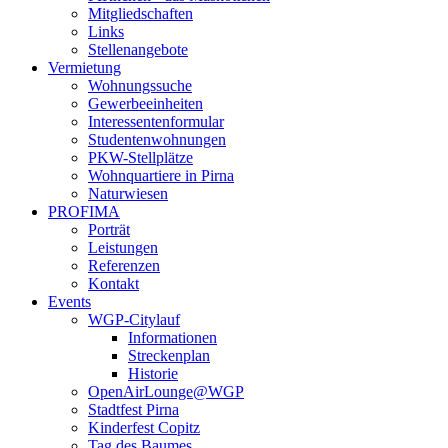
Mitgliedschaften
Links
Stellenangebote
Vermietung
Wohnungssuche
Gewerbeeinheiten
Interessentenformular
Studentenwohnungen
PKW-Stellplätze
Wohnquartiere in Pirna
Naturwiesen
PROFIMA
Porträt
Leistungen
Referenzen
Kontakt
Events
WGP-Citylauf
Informationen
Streckenplan
Historie
OpenAirLounge@WGP
Stadtfest Pirna
Kinderfest Copitz
Tag des Baumes