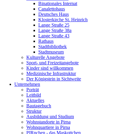
Binationales Internat
Canalettohaus
Deutsches Haus
Klosterkirche St. Heinrich
Lange Straße 25
Lange Straße 38a
Lange Straße 43
Rathaus
Stadtbibliothek
Stadtmuseum
Kulturelle Angebote
Sport- und Freizeitangebote
Kinder sind willkommen
Medizinische Infrastruktur
Der Königstein in Sichtweite
Unternehmen
Porträt
Leitbild
Aktuelles
Bautagebuch
Struktur
Ausbildung und Studium
Wohnstandorte in Pirna
Wohnquartiere in Pirna
PIRnchen - das Maskottchen