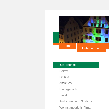
Pirna
Unternehmen
Unternehmen
Porträt
Leitbild
Aktuelles
Bautagebuch
Struktur
Ausbildung und Studium
Wohnstandorte in Pirna