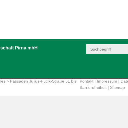
schaft Pirna mbH
les
> Fassaden Julius-Fucik-Straße 51 bis
Kontakt
|
Impressum
|
Dat
Barrierefreiheit
|
Sitemap