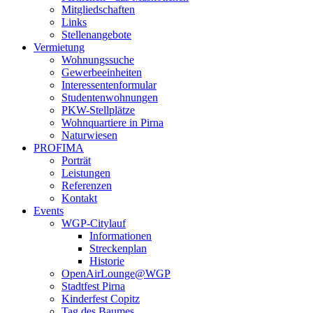
Mitgliedschaften
Links
Stellenangebote
Vermietung
Wohnungssuche
Gewerbeeinheiten
Interessentenformular
Studentenwohnungen
PKW-Stellplätze
Wohnquartiere in Pirna
Naturwiesen
PROFIMA
Porträt
Leistungen
Referenzen
Kontakt
Events
WGP-Citylauf
Informationen
Streckenplan
Historie
OpenAirLounge@WGP
Stadtfest Pirna
Kinderfest Copitz
Tag des Baumes