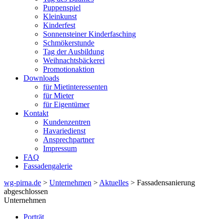
Puppenspiel
Kleinkunst
Kinderfest
Sonnensteiner Kinderfasching
Schmökerstunde
Tag der Ausbildung
Weihnachtsbäckerei
Promotionaktion
Downloads
für Mietinteressenten
für Mieter
für Eigentümer
Kontakt
Kundenzentren
Havariedienst
Ansprechpartner
Impressum
FAQ
Fassadengalerie
wg-pirna.de
>
Unternehmen
>
Aktuelles
> Fassadensanierung
abgeschlossen
Unternehmen
Porträt