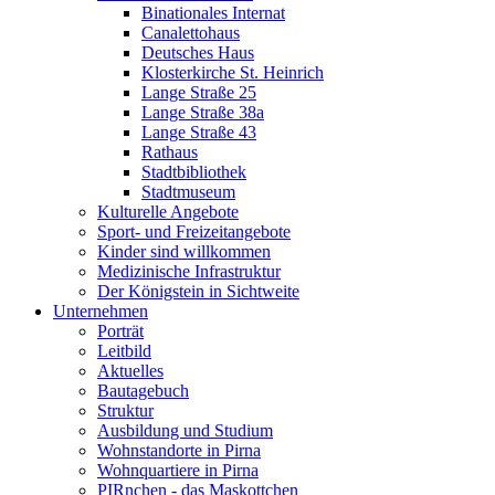
Binationales Internat
Canalettohaus
Deutsches Haus
Klosterkirche St. Heinrich
Lange Straße 25
Lange Straße 38a
Lange Straße 43
Rathaus
Stadtbibliothek
Stadtmuseum
Kulturelle Angebote
Sport- und Freizeitangebote
Kinder sind willkommen
Medizinische Infrastruktur
Der Königstein in Sichtweite
Unternehmen
Porträt
Leitbild
Aktuelles
Bautagebuch
Struktur
Ausbildung und Studium
Wohnstandorte in Pirna
Wohnquartiere in Pirna
PIRnchen - das Maskottchen