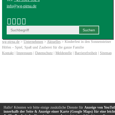
info@wg-pirna.de
wg-pirna.de
>
Unternehmen
>
Aktuelles
> Kinderfest in den Sonnensteiner
Höfen – Spiel, Spaß und Zauberei für die ganze Familie
Kontakt
|
Impressum
|
Datenschutz
|
Meldestelle
|
Barrierefreiheit
|
Sitemap
Hallo! Könnten wir bitte einige zusätzliche Dienste für
Anzeige von YouTu
innerhalb der Seite & Anzeige einer Karte (Google Maps) für eine leich