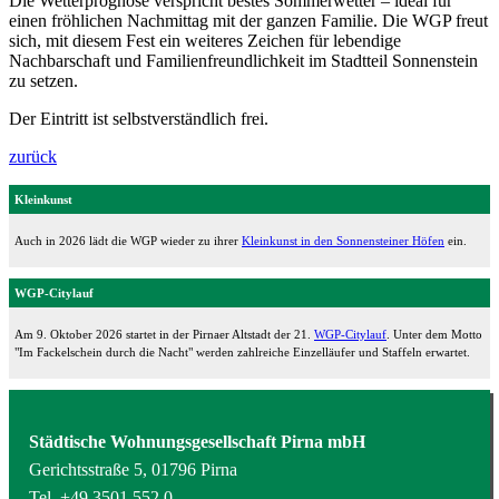
Die Wetterprognose verspricht bestes Sommerwetter – ideal für
einen fröhlichen Nachmittag mit der ganzen Familie. Die WGP freut
sich, mit diesem Fest ein weiteres Zeichen für lebendige
Nachbarschaft und Familienfreundlichkeit im Stadtteil Sonnenstein
zu setzen.
Der Eintritt ist selbstverständlich frei.
zurück
Kleinkunst
Auch in 2026 lädt die WGP wieder zu ihrer
Kleinkunst in den Sonnensteiner Höfen
ein.
WGP-Citylauf
Am 9. Oktober 2026 startet in der Pirnaer Altstadt der 21.
WGP-Citylauf
. Unter dem Motto
"Im Fackelschein durch die Nacht" werden zahlreiche Einzelläufer und Staffeln erwartet.
Städtische Wohnungsgesellschaft Pirna mbH
Gerichtsstraße 5, 01796 Pirna
Tel.
+49 3501 552 0