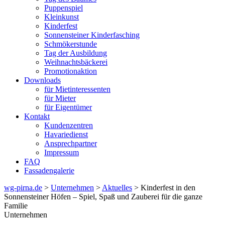
Puppenspiel
Kleinkunst
Kinderfest
Sonnensteiner Kinderfasching
Schmökerstunde
Tag der Ausbildung
Weihnachtsbäckerei
Promotionaktion
Downloads
für Mietinteressenten
für Mieter
für Eigentümer
Kontakt
Kundenzentren
Havariedienst
Ansprechpartner
Impressum
FAQ
Fassadengalerie
wg-pirna.de
>
Unternehmen
>
Aktuelles
> Kinderfest in den
Sonnensteiner Höfen – Spiel, Spaß und Zauberei für die ganze
Familie
Unternehmen