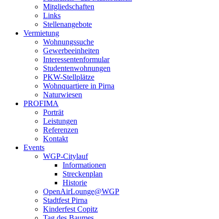
Mitgliedschaften
Links
Stellenangebote
Vermietung
Wohnungssuche
Gewerbeeinheiten
Interessentenformular
Studentenwohnungen
PKW-Stellplätze
Wohnquartiere in Pirna
Naturwiesen
PROFIMA
Porträt
Leistungen
Referenzen
Kontakt
Events
WGP-Citylauf
Informationen
Streckenplan
Historie
OpenAirLounge@WGP
Stadtfest Pirna
Kinderfest Copitz
Tag des Baumes