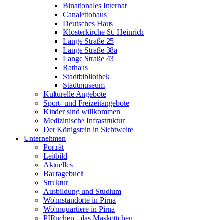
Binationales Internat
Canalettohaus
Deutsches Haus
Klosterkirche St. Heinrich
Lange Straße 25
Lange Straße 38a
Lange Straße 43
Rathaus
Stadtbibliothek
Stadtmuseum
Kulturelle Angebote
Sport- und Freizeitangebote
Kinder sind willkommen
Medizinische Infrastruktur
Der Königstein in Sichtweite
Unternehmen
Porträt
Leitbild
Aktuelles
Bautagebuch
Struktur
Ausbildung und Studium
Wohnstandorte in Pirna
Wohnquartiere in Pirna
PIRnchen - das Maskottchen