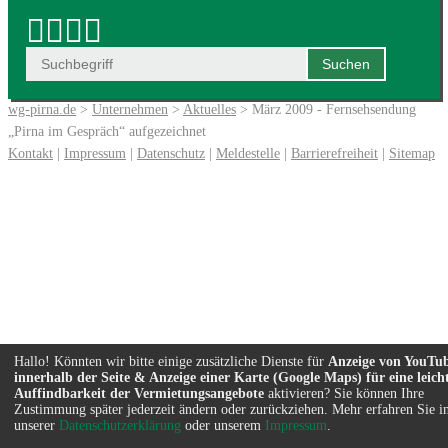
wg-pirna.de
>
Unternehmen
>
Aktuelles
> März 2009 - Fernsehsendung
„Pirna im Gespräch“ aufgezeichnet
Kontakt
|
Impressum
|
Datenschutz
|
Meldestelle
|
Barrierefreiheit
|
Sitemap
Hallo! Könnten wir bitte einige zusätzliche Dienste für
Anzeige von YouTu
innerhalb der Seite & Anzeige einer Karte (Google Maps) für eine leich
Auffindbarkeit der Vermietungsangebote
aktivieren? Sie können Ihre
Zustimmung später jederzeit ändern oder zurückziehen. Mehr erfahren Sie i
unserer
Datenschutzerklärung
oder unserem
Impressum
.