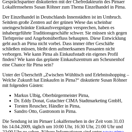
Gesprächspartner diskutierten mit der Chefredakteurin des Pirnaer
Lokalfernsehens Susan Röhner zum Thema Einzelhandel in Pirna.
Der Einzelhandel in Deutschlands Innenstädten ist im Umbruch.
Seitdem große Zentren auf der grünen Wiese das scheinbar
uneingeschränkte Einkaufsvergnügen versprechen, haben es
inhabergeführte Traditionsgeschäfte schwer. Sie müssen sich gegen
Tiefstpreise und Angebotsüberfluss behaupten. Diese Entwicklung
geht auch an Pirna nicht vorbei. Dass immer öfter Geschäfte
schließen müssen, bleibt dem aufmerksamen Passanten nicht
verborgen. Wie kann Pirna als Einkaufsstadt ein eigenes Profil
finden? Wie kann das geplante Einkaufszentrum am Scheunenhof
eine Chance für Pirna sein?
Unter der Überschrift „Zwischen Wühltisch und Erlebnisshopping –
Welche Zukunft hat Einkaufen in Pirna?“ diskutierte Susan Röhner
mit folgenden Gästen:
Markus Ulbig, Oberbürgermeister Pirna,
Dr. Eddy Donat, Gutachter CIMA Stadtmarketing GmbH,
Torsten Reuscher, Händler in Pirna,
Sandro Otto, Gastronom in Pirna.
Die Sendung ist im Pirnaer Lokalfernsehen in der Zeit vom 31.03
bis 14.04.2009, täglich um 10:00 Uhr, 16:30 Uhr, 21:00 Uhr und
23:00 Uhr zu sehen. Nähere Informationen sind unter
www.pirna-