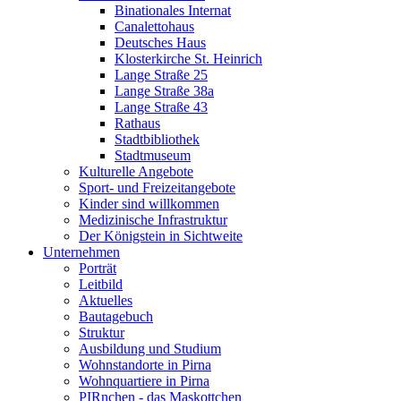
Binationales Internat
Canalettohaus
Deutsches Haus
Klosterkirche St. Heinrich
Lange Straße 25
Lange Straße 38a
Lange Straße 43
Rathaus
Stadtbibliothek
Stadtmuseum
Kulturelle Angebote
Sport- und Freizeitangebote
Kinder sind willkommen
Medizinische Infrastruktur
Der Königstein in Sichtweite
Unternehmen
Porträt
Leitbild
Aktuelles
Bautagebuch
Struktur
Ausbildung und Studium
Wohnstandorte in Pirna
Wohnquartiere in Pirna
PIRnchen - das Maskottchen