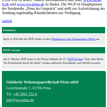
tv.de
und
www.wg-pirna.de
zu finden. Die WGP ist Hauptsponsor
der Sendereihe „Pirna im Gespräch“ und stellt zur Aufzeichnung der
Sendung regelmäßig Räumlichkeiten zur Verfügung.
zurück
Kleinkunst
Auch in 2026 lädt die WGP wieder zu ihrer
Kleinkunst in den Sonnensteiner Höfen
ein.
WGP-Citylauf
Am 9. Oktober 2026 startet in der Pirnaer Altstadt der 21.
WGP-Citylauf
. Unter dem Motto
"Im Fackelschein durch die Nacht" werden zahlreiche Einzelläufer und Staffeln erwartet.
Städtische Wohnungsgesellschaft Pirna mbH
Gerichtsstraße 5, 01796 Pirna
Tel.
+49 3501 552 0
info@wg-pirna.de