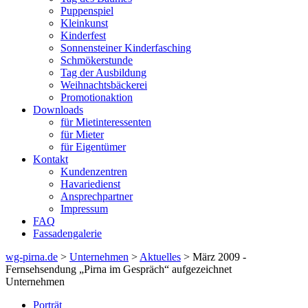
Puppenspiel
Kleinkunst
Kinderfest
Sonnensteiner Kinderfasching
Schmökerstunde
Tag der Ausbildung
Weihnachtsbäckerei
Promotionaktion
Downloads
für Mietinteressenten
für Mieter
für Eigentümer
Kontakt
Kundenzentren
Havariedienst
Ansprechpartner
Impressum
FAQ
Fassadengalerie
wg-pirna.de
>
Unternehmen
>
Aktuelles
> März 2009 -
Fernsehsendung „Pirna im Gespräch“ aufgezeichnet
Unternehmen
Porträt