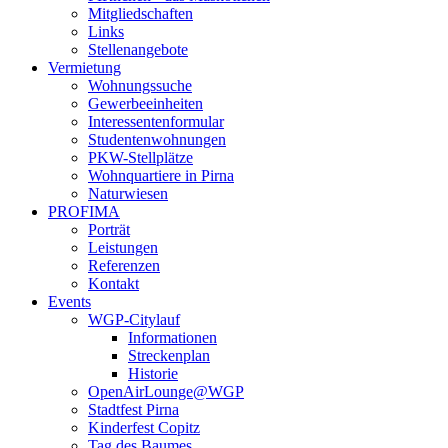
Mitgliedschaften
Links
Stellenangebote
Vermietung
Wohnungssuche
Gewerbeeinheiten
Interessentenformular
Studentenwohnungen
PKW-Stellplätze
Wohnquartiere in Pirna
Naturwiesen
PROFIMA
Porträt
Leistungen
Referenzen
Kontakt
Events
WGP-Citylauf
Informationen
Streckenplan
Historie
OpenAirLounge@WGP
Stadtfest Pirna
Kinderfest Copitz
Tag des Baumes