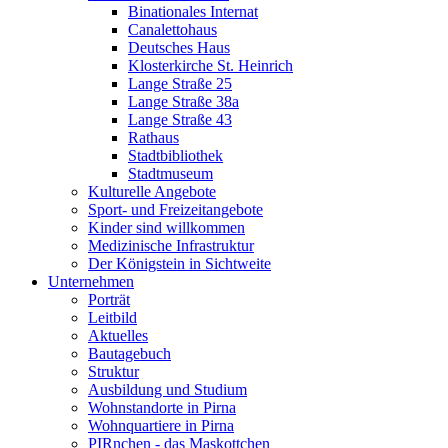
Binationales Internat
Canalettohaus
Deutsches Haus
Klosterkirche St. Heinrich
Lange Straße 25
Lange Straße 38a
Lange Straße 43
Rathaus
Stadtbibliothek
Stadtmuseum
Kulturelle Angebote
Sport- und Freizeitangebote
Kinder sind willkommen
Medizinische Infrastruktur
Der Königstein in Sichtweite
Unternehmen
Porträt
Leitbild
Aktuelles
Bautagebuch
Struktur
Ausbildung und Studium
Wohnstandorte in Pirna
Wohnquartiere in Pirna
PIRnchen - das Maskottchen