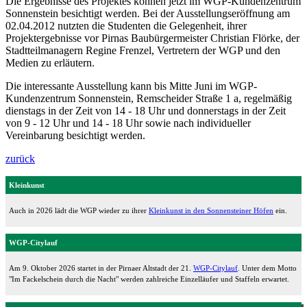
Die Ergebnisse des Projektes können jetzt im WGP-Kundenzentrum
Sonnenstein besichtigt werden. Bei der Ausstellungseröffnung am
02.04.2012 nutzten die Studenten die Gelegenheit, ihrer
Projektergebnisse vor Pirnas Baubürgermeister Christian Flörke, der
Stadtteilmanagern Regine Frenzel, Vertretern der WGP und den
Medien zu erläutern.
Die interessante Ausstellung kann bis Mitte Juni im WGP-
Kundenzentrum Sonnenstein, Remscheider Straße 1 a, regelmäßig
dienstags in der Zeit von 14 - 18 Uhr und donnerstags in der Zeit
von 9 - 12 Uhr und 14 - 18 Uhr sowie nach individueller
Vereinbarung besichtigt werden.
zurück
Kleinkunst
Auch in 2026 lädt die WGP wieder zu ihrer
Kleinkunst in den Sonnensteiner Höfen
ein.
WGP-Citylauf
Am 9. Oktober 2026 startet in der Pirnaer Altstadt der 21.
WGP-Citylauf
. Unter dem Motto
"Im Fackelschein durch die Nacht" werden zahlreiche Einzelläufer und Staffeln erwartet.