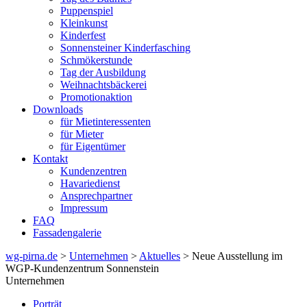
Puppenspiel
Kleinkunst
Kinderfest
Sonnensteiner Kinderfasching
Schmökerstunde
Tag der Ausbildung
Weihnachtsbäckerei
Promotionaktion
Downloads
für Mietinteressenten
für Mieter
für Eigentümer
Kontakt
Kundenzentren
Havariedienst
Ansprechpartner
Impressum
FAQ
Fassadengalerie
wg-pirna.de
>
Unternehmen
>
Aktuelles
> Neue Ausstellung im
WGP-Kundenzentrum Sonnenstein
Unternehmen
Porträt