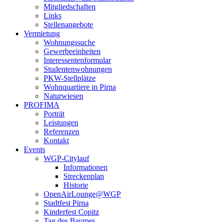
Mitgliedschaften
Links
Stellenangebote
Vermietung
Wohnungssuche
Gewerbeeinheiten
Interessentenformular
Studentenwohnungen
PKW-Stellplätze
Wohnquartiere in Pirna
Naturwiesen
PROFIMA
Porträt
Leistungen
Referenzen
Kontakt
Events
WGP-Citylauf
Informationen
Streckenplan
Historie
OpenAirLounge@WGP
Stadtfest Pirna
Kinderfest Copitz
Tag des Baumes