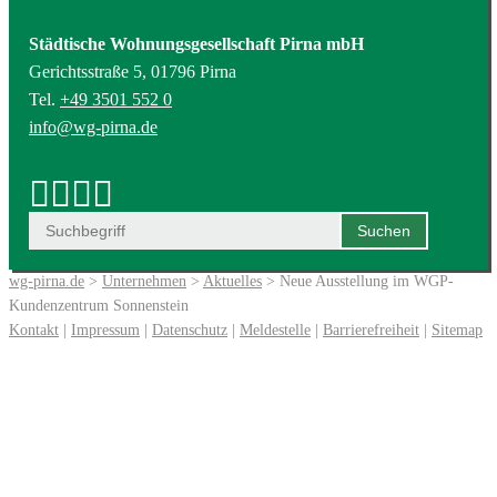
Städtische Wohnungsgesellschaft Pirna mbH
Gerichtsstraße 5, 01796 Pirna
Tel.
+49 3501 552 0
info@wg-pirna.de
wg-pirna.de
>
Unternehmen
>
Aktuelles
> Neue Ausstellung im WGP-
Kundenzentrum Sonnenstein
Kontakt
|
Impressum
|
Datenschutz
|
Meldestelle
|
Barrierefreiheit
|
Sitemap