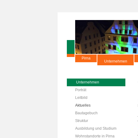
Pirna
Unternehmen
Unternehmen
Porträt
Leitbild
Aktuelles
Bautagebuch
Struktur
Ausbildung und Studium
Wohnstandorte in Pirna