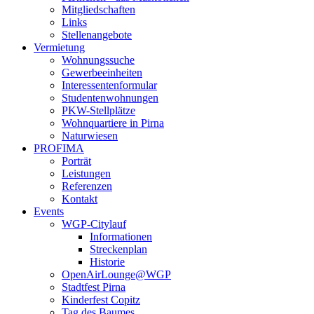
Mitgliedschaften
Links
Stellenangebote
Vermietung
Wohnungssuche
Gewerbeeinheiten
Interessentenformular
Studentenwohnungen
PKW-Stellplätze
Wohnquartiere in Pirna
Naturwiesen
PROFIMA
Porträt
Leistungen
Referenzen
Kontakt
Events
WGP-Citylauf
Informationen
Streckenplan
Historie
OpenAirLounge@WGP
Stadtfest Pirna
Kinderfest Copitz
Tag des Baumes