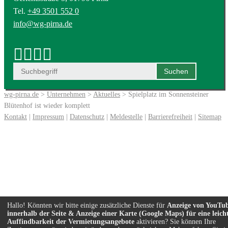
Tel.
+49 3501 552 0
info@wg-pirna.de
wg-pirna.de
>
Unternehmen
>
Aktuelles
> Spielplatz im Sonnensteiner
Blütenhof ist wieder komplett
Kontakt
|
Impressum
|
Datenschutz
|
Meldestelle
|
Barrierefreiheit
|
Sitemap
Hallo! Könnten wir bitte einige zusätzliche Dienste für
Anzeige von YouTu
innerhalb der Seite & Anzeige einer Karte (Google Maps) für eine leich
Auffindbarkeit der Vermietungsangebote
aktivieren? Sie können Ihre