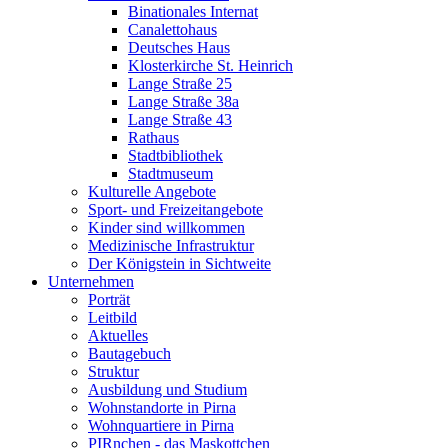
Binationales Internat
Canalettohaus
Deutsches Haus
Klosterkirche St. Heinrich
Lange Straße 25
Lange Straße 38a
Lange Straße 43
Rathaus
Stadtbibliothek
Stadtmuseum
Kulturelle Angebote
Sport- und Freizeitangebote
Kinder sind willkommen
Medizinische Infrastruktur
Der Königstein in Sichtweite
Unternehmen
Porträt
Leitbild
Aktuelles
Bautagebuch
Struktur
Ausbildung und Studium
Wohnstandorte in Pirna
Wohnquartiere in Pirna
PIRnchen - das Maskottchen