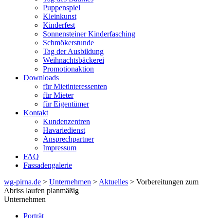
Puppenspiel
Kleinkunst
Kinderfest
Sonnensteiner Kinderfasching
Schmökerstunde
Tag der Ausbildung
Weihnachtsbäckerei
Promotionaktion
Downloads
für Mietinteressenten
für Mieter
für Eigentümer
Kontakt
Kundenzentren
Havariedienst
Ansprechpartner
Impressum
FAQ
Fassadengalerie
wg-pirna.de
>
Unternehmen
>
Aktuelles
> Vorbereitungen zum
Abriss laufen planmäßig
Unternehmen
Porträt