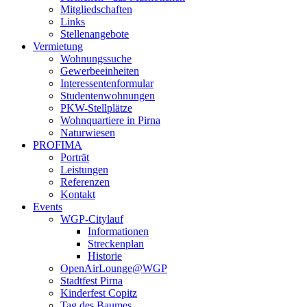
Mitgliedschaften
Links
Stellenangebote
Vermietung
Wohnungssuche
Gewerbeeinheiten
Interessentenformular
Studentenwohnungen
PKW-Stellplätze
Wohnquartiere in Pirna
Naturwiesen
PROFIMA
Porträt
Leistungen
Referenzen
Kontakt
Events
WGP-Citylauf
Informationen
Streckenplan
Historie
OpenAirLounge@WGP
Stadtfest Pirna
Kinderfest Copitz
Tag des Baumes