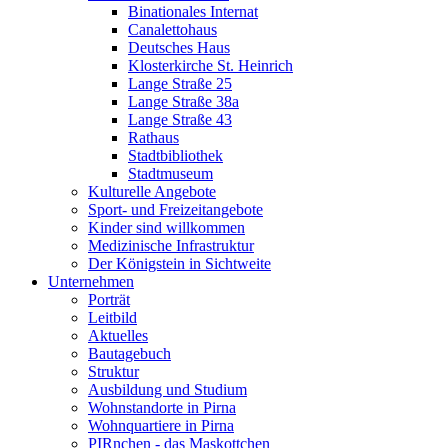
Binationales Internat
Canalettohaus
Deutsches Haus
Klosterkirche St. Heinrich
Lange Straße 25
Lange Straße 38a
Lange Straße 43
Rathaus
Stadtbibliothek
Stadtmuseum
Kulturelle Angebote
Sport- und Freizeitangebote
Kinder sind willkommen
Medizinische Infrastruktur
Der Königstein in Sichtweite
Unternehmen
Porträt
Leitbild
Aktuelles
Bautagebuch
Struktur
Ausbildung und Studium
Wohnstandorte in Pirna
Wohnquartiere in Pirna
PIRnchen - das Maskottchen