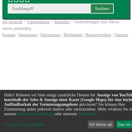
wg-pirna.de
>
Unternehmen
>
Aktuelles
> Vorbereitungen zum Abriss
laufen planmäßig
Kontakt
|
Impressum
|
Datenschutz
|
Meldestelle
|
Barrierefreiheit
|
Sitemap
Hallo! Könnten wir bitte einige zusätzliche Dienste für
Anzeige von YouTu
innerhalb der Seite & Anzeige einer Karte (Google Maps) für eine leich
Auffindbarkeit der Vermietungsangebote
aktivieren? Sie können Ihre
Zustimmung später jederzeit ändern oder zurückziehen. Mehr erfahren Sie i
unserer
Datenschutzerklärung
oder unserem
Impressum
.
Ich lehne ab
Das ist
Lassen Sie mich wählen
...