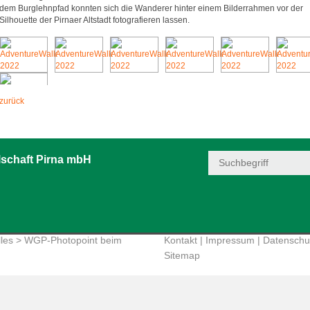
dem Burglehnpfad konnten sich die Wanderer hinter einem Bilderrahmen vor der
Silhouette der Pirnaer Altstadt fotografieren lassen.
zurück
schaft Pirna mbH
les
> WGP-Photopoint beim
Kontakt
|
Impressum
|
Datenschu
Sitemap