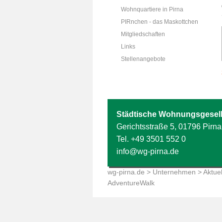
Wohnquartiere in Pirna
PIRnchen - das Maskottchen
Mitgliedschaften
Links
Stellenangebote
Städtische Wohnungsgesell
Gerichtsstraße 5, 01796 Pirna
Tel.
+49 3501 552 0
info@wg-pirna.de
wg-pirna.de
>
Unternehmen
>
Aktuel
AdventureWalk