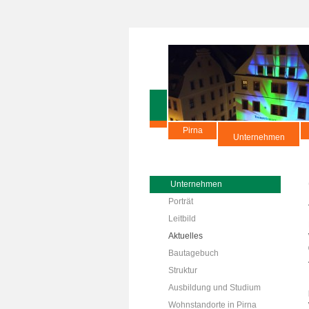
Pirna
Unternehmen
Unternehmen
Porträt
Leitbild
Aktuelles
Bautagebuch
Struktur
Ausbildung und Studium
Wohnstandorte in Pirna