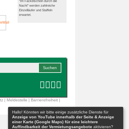
"Im Fackelschein durch die
Nacht" werden zahlreiche
Einzelläufer und Staffeln
erwartet.
tz
|
Meldestelle
|
Barrierefreiheit
|
Hallo! Könnten wir bitte einige zusätzliche Dienste für
Anzeige von YouTube innerhalb der Seite & Anzeige
einer Karte (Google Maps) für eine leichtere
Auffindbarkeit der Vermietungsangebote
aktivieren?