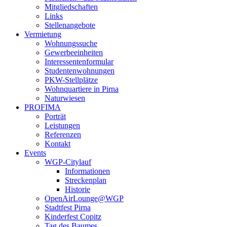
Mitgliedschaften
Links
Stellenangebote
Vermietung
Wohnungssuche
Gewerbeeinheiten
Interessentenformular
Studentenwohnungen
PKW-Stellplätze
Wohnquartiere in Pirna
Naturwiesen
PROFIMA
Porträt
Leistungen
Referenzen
Kontakt
Events
WGP-Citylauf
Informationen
Streckenplan
Historie
OpenAirLounge@WGP
Stadtfest Pirna
Kinderfest Copitz
Tag des Baumes