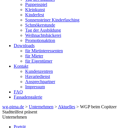
Puppenspiel
Kleinkunst
Kinderfest
Sonnensteiner Kinderfasching
Schmökerstunde
Tag der Ausbildung
Weihnachtsbäckerei
Promotionaktion
Downloads
für Mietinteressenten
für Mieter
für Eigentümer
Kontakt
Kundenzentren
Havariedienst
Ansprechpartner
Impressum
FAQ
Fassadengalerie
wg-pirna.de
>
Unternehmen
>
Aktuelles
> WGP beim Copitzer
Stadtteilfest präsent
Unternehmen
Porträt