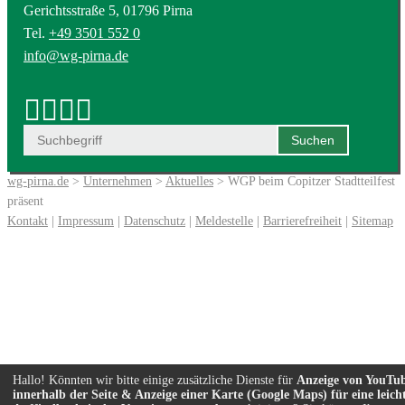
Gerichtsstraße 5, 01796 Pirna
Tel.
+49 3501 552 0
info@wg-pirna.de
wg-pirna.de
>
Unternehmen
>
Aktuelles
> WGP beim Copitzer Stadtteilfest
präsent
Kontakt
|
Impressum
|
Datenschutz
|
Meldestelle
|
Barrierefreiheit
|
Sitemap
Hallo! Könnten wir bitte einige zusätzliche Dienste für
Anzeige von YouTu
innerhalb der Seite & Anzeige einer Karte (Google Maps) für eine leich