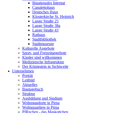
Binationales Internat
Canalettohaus
Deutsches Haus
Klosterkirche St. Heinrich
Lange Straße 25
Lange Straße 38a
Lange Straße 43
Rathaus
Stadtbibliothek
Stadtmuseum
Kulturelle Angebote
Sport- und Freizeitangebote
Kinder sind willkommen
Medizinische Infrastruktur
Der Königstein in Sichtweite
Unternehmen
Porträt
Leitbild
Aktuelles
Bautagebuch
Struktur
Ausbildung und Studium
Wohnstandorte in Pirna
Wohnquartiere in Pirna
PIRnchen - das Maskottchen