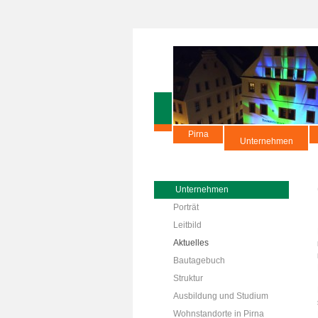
Pirna
Unternehmen
Unternehmen
Porträt
Leitbild
Aktuelles
Bautagebuch
Struktur
Ausbildung und Studium
Wohnstandorte in Pirna