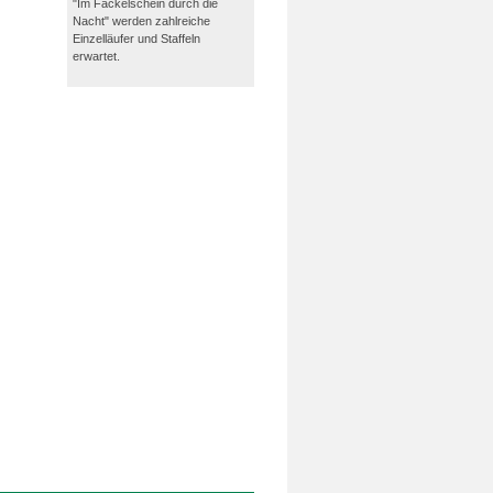
"Im Fackelschein durch die
Nacht" werden zahlreiche
Einzelläufer und Staffeln
erwartet.