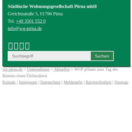
Städtische Wohnungsgesellschaft Pirna mbH
Gerichtsstraße 5, 01796 Pirna
Tel.
+49 3501 552 0
info@wg-pirna.de
wg-pirna.de
>
Unternehmen
>
Aktuelles
> WGP pflanzt zum Tag des
Baumes einen Fächerahorn
Kontakt
|
Impressum
|
Datenschutz
|
Meldestelle
|
Barrierefreiheit
|
Sitemap