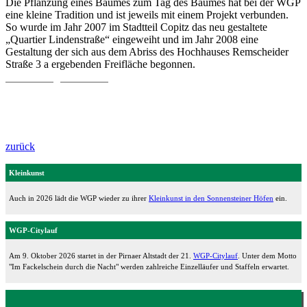
Die Pflanzung eines Baumes zum Tag des Baumes hat bei der WGP
eine kleine Tradition und ist jeweils mit einem Projekt verbunden.
So wurde im Jahr 2007 im Stadtteil Copitz das neu gestaltete
„Quartier Lindenstraße“ eingeweiht und im Jahr 2008 eine
Gestaltung der sich aus dem Abriss des Hochhauses Remscheider
Straße 3 a ergebenden Freifläche begonnen.
zurück
Kleinkunst
Auch in 2026 lädt die WGP wieder zu ihrer
Kleinkunst in den Sonnensteiner Höfen
ein.
WGP-Citylauf
Am 9. Oktober 2026 startet in der Pirnaer Altstadt der 21.
WGP-Citylauf
. Unter dem Motto
"Im Fackelschein durch die Nacht" werden zahlreiche Einzelläufer und Staffeln erwartet.