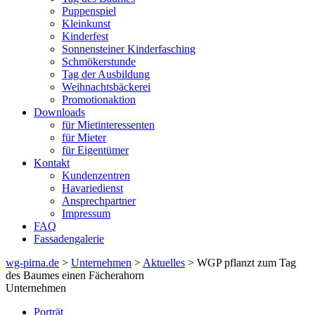
Puppenspiel
Kleinkunst
Kinderfest
Sonnensteiner Kinderfasching
Schmökerstunde
Tag der Ausbildung
Weihnachtsbäckerei
Promotionaktion
Downloads
für Mietinteressenten
für Mieter
für Eigentümer
Kontakt
Kundenzentren
Havariedienst
Ansprechpartner
Impressum
FAQ
Fassadengalerie
wg-pirna.de
>
Unternehmen
>
Aktuelles
> WGP pflanzt zum Tag
des Baumes einen Fächerahorn
Unternehmen
Porträt