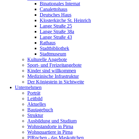
Binationales Internat
Canalettohaus
Deutsches Haus
Klosterkirche St. Heinrich
Lange Straße 25
Lange Straße 38a
Lange Straße 43
Rathaus
Stadtbibliothek
Stadtmuseum
Kulturelle Angebote
Sport- und Freizeitangebote
Kinder sind willkommen
Medizinische Infrastruktur
Der Königstein in Sichtweite
Unternehmen
Porträt
Leitbild
Aktuelles
Bautagebuch
Struktur
Ausbildung und Studium
Wohnstandorte in Pirna
Wohnquartiere in Pirna
PIRnchen - das Maskottchen