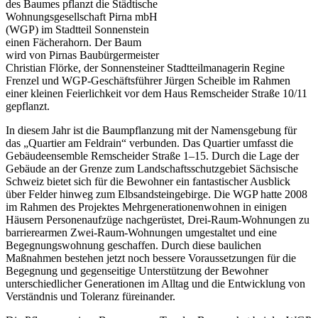
des Baumes pflanzt die Städtische
Wohnungsgesellschaft Pirna mbH
(WGP) im Stadtteil Sonnenstein
einen Fächerahorn. Der Baum
wird von Pirnas Baubürgermeister
Christian Flörke, der Sonnensteiner Stadtteilmanagerin Regine
Frenzel und WGP-Geschäftsführer Jürgen Scheible im Rahmen
einer kleinen Feierlichkeit vor dem Haus Remscheider Straße 10/11
gepflanzt.
In diesem Jahr ist die Baumpflanzung mit der Namensgebung für
das „Quartier am Feldrain“ verbunden. Das Quartier umfasst die
Gebäudeensemble Remscheider Straße 1–15. Durch die Lage der
Gebäude an der Grenze zum Landschaftsschutzgebiet Sächsische
Schweiz bietet sich für die Bewohner ein fantastischer Ausblick
über Felder hinweg zum Elbsandsteingebirge. Die WGP hatte 2008
im Rahmen des Projektes Mehrgenerationenwohnen in einigen
Häusern Personenaufzüge nachgerüstet, Drei-Raum-Wohnungen zu
barrierearmen Zwei-Raum-Wohnungen umgestaltet und eine
Begegnungswohnung geschaffen. Durch diese baulichen
Maßnahmen bestehen jetzt noch bessere Voraussetzungen für die
Begegnung und gegenseitige Unterstützung der Bewohner
unterschiedlicher Generationen im Alltag und die Entwicklung von
Verständnis und Toleranz füreinander.