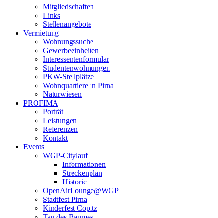
Mitgliedschaften
Links
Stellenangebote
Vermietung
Wohnungssuche
Gewerbeeinheiten
Interessentenformular
Studentenwohnungen
PKW-Stellplätze
Wohnquartiere in Pirna
Naturwiesen
PROFIMA
Porträt
Leistungen
Referenzen
Kontakt
Events
WGP-Citylauf
Informationen
Streckenplan
Historie
OpenAirLounge@WGP
Stadtfest Pirna
Kinderfest Copitz
Tag des Baumes