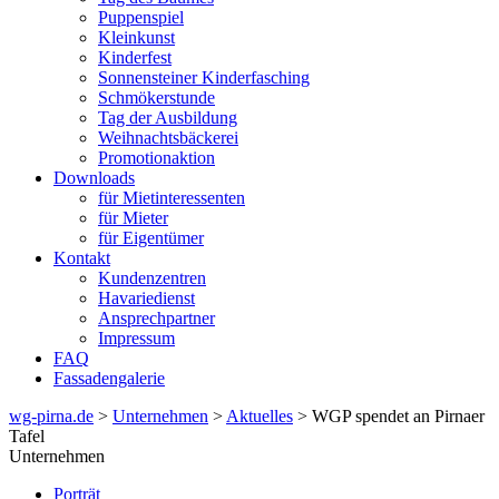
Puppenspiel
Kleinkunst
Kinderfest
Sonnensteiner Kinderfasching
Schmökerstunde
Tag der Ausbildung
Weihnachtsbäckerei
Promotionaktion
Downloads
für Mietinteressenten
für Mieter
für Eigentümer
Kontakt
Kundenzentren
Havariedienst
Ansprechpartner
Impressum
FAQ
Fassadengalerie
wg-pirna.de
>
Unternehmen
>
Aktuelles
> WGP spendet an Pirnaer
Tafel
Unternehmen
Porträt