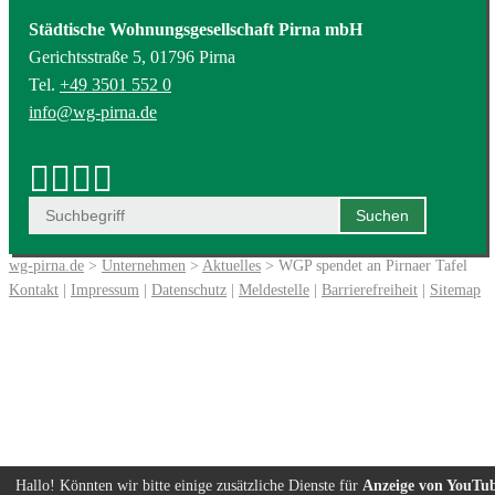
Städtische Wohnungsgesellschaft Pirna mbH
Gerichtsstraße 5, 01796 Pirna
Tel.
+49 3501 552 0
info@wg-pirna.de
wg-pirna.de
>
Unternehmen
>
Aktuelles
> WGP spendet an Pirnaer Tafel
Kontakt
|
Impressum
|
Datenschutz
|
Meldestelle
|
Barrierefreiheit
|
Sitemap
Hallo! Könnten wir bitte einige zusätzliche Dienste für
Anzeige von YouTu