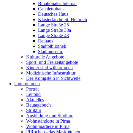
Binationales Internat
Canalettohaus
Deutsches Haus
Klosterkirche St. Heinrich
Lange Straße 25
Lange Straße 38a
Lange Straße 43
Rathaus
Stadtbibliothek
Stadtmuseum
Kulturelle Angebote
Sport- und Freizeitangebote
Kinder sind willkommen
Medizinische Infrastruktur
Der Königstein in Sichtweite
Unternehmen
Porträt
Leitbild
Aktuelles
Bautagebuch
Struktur
Ausbildung und Studium
Wohnstandorte in Pirna
Wohnquartiere in Pirna
PIRnchen - das Maskottchen