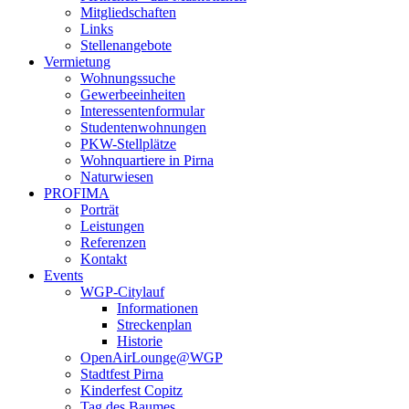
Mitgliedschaften
Links
Stellenangebote
Vermietung
Wohnungssuche
Gewerbeeinheiten
Interessentenformular
Studentenwohnungen
PKW-Stellplätze
Wohnquartiere in Pirna
Naturwiesen
PROFIMA
Porträt
Leistungen
Referenzen
Kontakt
Events
WGP-Citylauf
Informationen
Streckenplan
Historie
OpenAirLounge@WGP
Stadtfest Pirna
Kinderfest Copitz
Tag des Baumes