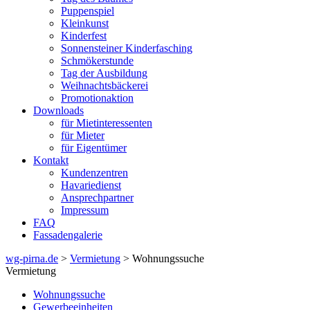
Puppenspiel
Kleinkunst
Kinderfest
Sonnensteiner Kinderfasching
Schmökerstunde
Tag der Ausbildung
Weihnachtsbäckerei
Promotionaktion
Downloads
für Mietinteressenten
für Mieter
für Eigentümer
Kontakt
Kundenzentren
Havariedienst
Ansprechpartner
Impressum
FAQ
Fassadengalerie
wg-pirna.de
>
Vermietung
> Wohnungssuche
Vermietung
Wohnungssuche
Gewerbeeinheiten