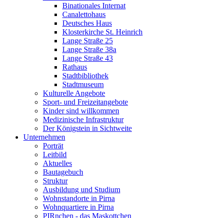
Binationales Internat
Canalettohaus
Deutsches Haus
Klosterkirche St. Heinrich
Lange Straße 25
Lange Straße 38a
Lange Straße 43
Rathaus
Stadtbibliothek
Stadtmuseum
Kulturelle Angebote
Sport- und Freizeitangebote
Kinder sind willkommen
Medizinische Infrastruktur
Der Königstein in Sichtweite
Unternehmen
Porträt
Leitbild
Aktuelles
Bautagebuch
Struktur
Ausbildung und Studium
Wohnstandorte in Pirna
Wohnquartiere in Pirna
PIRnchen - das Maskottchen