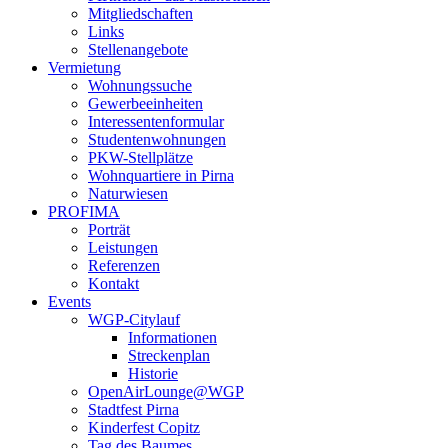
Mitgliedschaften
Links
Stellenangebote
Vermietung
Wohnungssuche
Gewerbeeinheiten
Interessentenformular
Studentenwohnungen
PKW-Stellplätze
Wohnquartiere in Pirna
Naturwiesen
PROFIMA
Porträt
Leistungen
Referenzen
Kontakt
Events
WGP-Citylauf
Informationen
Streckenplan
Historie
OpenAirLounge@WGP
Stadtfest Pirna
Kinderfest Copitz
Tag des Baumes