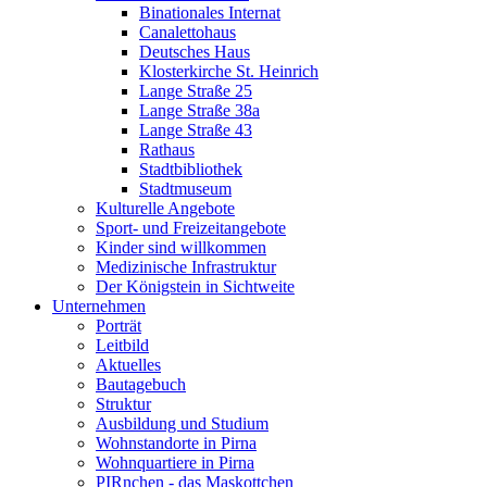
Binationales Internat
Canalettohaus
Deutsches Haus
Klosterkirche St. Heinrich
Lange Straße 25
Lange Straße 38a
Lange Straße 43
Rathaus
Stadtbibliothek
Stadtmuseum
Kulturelle Angebote
Sport- und Freizeitangebote
Kinder sind willkommen
Medizinische Infrastruktur
Der Königstein in Sichtweite
Unternehmen
Porträt
Leitbild
Aktuelles
Bautagebuch
Struktur
Ausbildung und Studium
Wohnstandorte in Pirna
Wohnquartiere in Pirna
PIRnchen - das Maskottchen