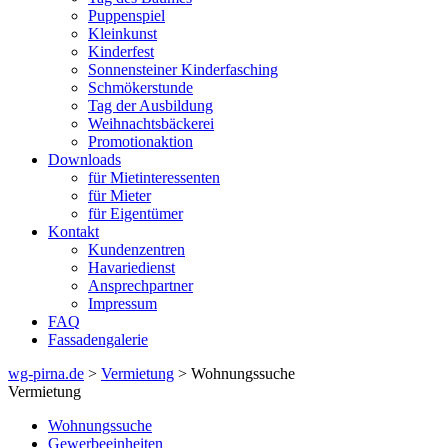
Puppenspiel
Kleinkunst
Kinderfest
Sonnensteiner Kinderfasching
Schmökerstunde
Tag der Ausbildung
Weihnachtsbäckerei
Promotionaktion
Downloads
für Mietinteressenten
für Mieter
für Eigentümer
Kontakt
Kundenzentren
Havariedienst
Ansprechpartner
Impressum
FAQ
Fassadengalerie
wg-pirna.de
>
Vermietung
> Wohnungssuche
Vermietung
Wohnungssuche
Gewerbeeinheiten