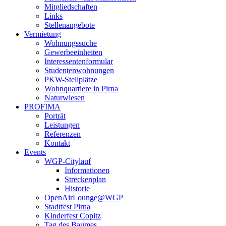
Mitgliedschaften
Links
Stellenangebote
Vermietung
Wohnungssuche
Gewerbeeinheiten
Interessentenformular
Studentenwohnungen
PKW-Stellplätze
Wohnquartiere in Pirna
Naturwiesen
PROFIMA
Porträt
Leistungen
Referenzen
Kontakt
Events
WGP-Citylauf
Informationen
Streckenplan
Historie
OpenAirLounge@WGP
Stadtfest Pirna
Kinderfest Copitz
Tag des Baumes