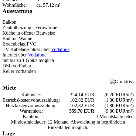
Wohnfläche:
ca.
57,12
m²
Ausstattung
Balkon
Zentralheizung - Fernwärme
Küche in offener Bauweise
Bad mit Wanne
Bodenbelag PVC
TV-Kabelanschluss über
Vodafone
Internet über
Vodafone
mit bis zu 1 Gbit/s möglich
DSL verfügbar
Keller vorhanden
Miete
Kaltmiete:
354,14 EUR
(6,20 EUR/m²)
Betriebskosten­vorauszahlung:
102,82 EUR
(1,80 EUR/m²)
Heizkosten­vorauszahlung:
102,82 EUR
(1,80 EUR/m²)
Warmmiete:
559,78 EUR
(9,80 EUR/m²)
Kaution:
3 Monatskaltmieten
Mindestmietdauer: 12 Monate. Abweichung in begründeten
Einzelfällen möglich.
Lage