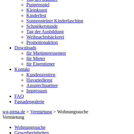
Puppenspiel
Kleinkunst
Kinderfest
Sonnensteiner Kinderfasching
Schmökerstunde
Tag der Ausbildung
Weihnachtsbäckerei
Promotionaktion
Downloads
für Mietinteressenten
für Mieter
für Eigentümer
Kontakt
Kundenzentren
Havariedienst
Ansprechpartner
Impressum
FAQ
Fassadengalerie
wg-pirna.de
>
Vermietung
> Wohnungssuche
Vermietung
Wohnungssuche
Gewerbeeinheiten