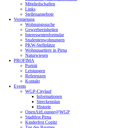
Mitgliedschaften
Links
Stellenangebote
Vermietung
Wohnungssuche
Gewerbeeinheiten
Interessentenformular
Studentenwohnungen
PKW-Stellplätze
Wohnquartiere in Pirna
Naturwiesen
PROFIMA
Porträt
Leistungen
Referenzen
Kontakt
Events
WGP-Citylauf
Informationen
Streckenplan
Historie
OpenAirLounge@WGP
Stadtfest Pirna
Kinderfest Copitz
Tag des Baumes