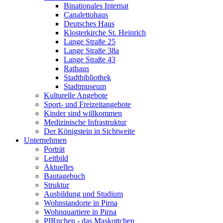
Binationales Internat
Canalettohaus
Deutsches Haus
Klosterkirche St. Heinrich
Lange Straße 25
Lange Straße 38a
Lange Straße 43
Rathaus
Stadtbibliothek
Stadtmuseum
Kulturelle Angebote
Sport- und Freizeitangebote
Kinder sind willkommen
Medizinische Infrastruktur
Der Königstein in Sichtweite
Unternehmen
Porträt
Leitbild
Aktuelles
Bautagebuch
Struktur
Ausbildung und Studium
Wohnstandorte in Pirna
Wohnquartiere in Pirna
PIRnchen - das Maskottchen