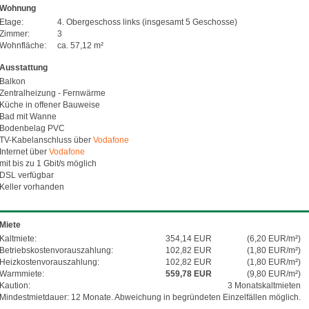
Wohnung
Etage:
4. Obergeschoss
links (insgesamt 5 Geschosse)
Zimmer:
3
Wohnfläche:
ca.
57,12
m²
Ausstattung
Balkon
Zentralheizung - Fernwärme
Küche in offener Bauweise
Bad mit Wanne
Bodenbelag PVC
TV-Kabelanschluss über
Vodafone
Internet über
Vodafone
mit bis zu 1 Gbit/s möglich
DSL verfügbar
Keller vorhanden
Miete
Kaltmiete:
354,14 EUR
(6,20 EUR/m²)
Betriebskosten­vorauszahlung:
102,82 EUR
(1,80 EUR/m²)
Heizkosten­vorauszahlung:
102,82 EUR
(1,80 EUR/m²)
Warmmiete:
559,78 EUR
(9,80 EUR/m²)
Kaution:
3 Monatskaltmieten
Mindestmietdauer: 12 Monate. Abweichung in begründeten Einzelfällen möglich.