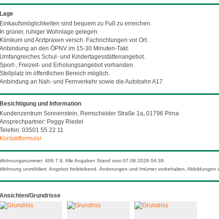
Lage
Einkaufsmöglichkeiten sind bequem zu Fuß zu erreichen.
In grüner, ruhiger Wohnlage gelegen.
Klinikum und Arztpraxen versch. Fachrichtungen vor Ort.
Anbindung an den ÖPNV im 15-30 Minuten-Takt.
Umfangreiches Schul- und Kindertagesstättenangebot.
Sport-, Freizeit- und Erholungsangebot vorhanden.
Stellplatz im öffentlichen Bereich möglich.
Anbindung an Nah- und Fernverkehr sowie die Autobahn A17.
Besichtigung und Information
Kundenzentrum Sonnenstein, Remscheider Straße 1a, 01796 Pirna
Ansprechpartner: Peggy Riedel
Telefon: 03501 55 22 11
Kontaktformular
Wohnungsnummer: 406.7.9. Alle Angaben Stand vom 07.08.2026 04:39.
Wohnung unmöbliert. Angebot freibleibend. Änderungen und Irrtümer vorbehalten. Abbildungen ä
Ansichten/Grundrisse