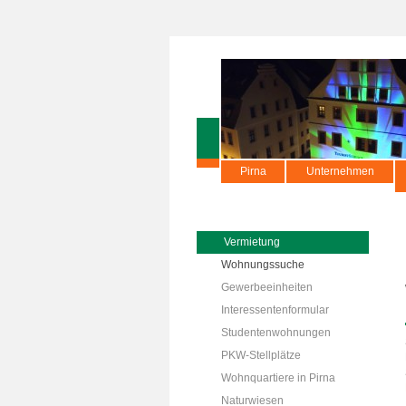
Pirna
Unternehmen
Vermietung
Wohnungssuche
Gewerbeeinheiten
Interessentenformular
Studentenwohnungen
PKW-Stellplätze
Wohnquartiere in Pirna
Naturwiesen