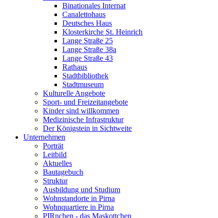
Binationales Internat
Canalettohaus
Deutsches Haus
Klosterkirche St. Heinrich
Lange Straße 25
Lange Straße 38a
Lange Straße 43
Rathaus
Stadtbibliothek
Stadtmuseum
Kulturelle Angebote
Sport- und Freizeitangebote
Kinder sind willkommen
Medizinische Infrastruktur
Der Königstein in Sichtweite
Unternehmen
Porträt
Leitbild
Aktuelles
Bautagebuch
Struktur
Ausbildung und Studium
Wohnstandorte in Pirna
Wohnquartiere in Pirna
PIRnchen - das Maskottchen