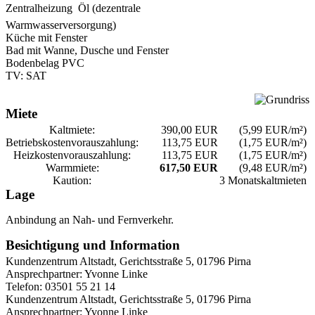
Zentralheizung  Öl (dezentrale
Warmwasserversorgung)
Küche mit Fenster
Bad mit Wanne, Dusche und Fenster
Bodenbelag PVC
TV: SAT
Miete
Kaltmiete:
390,00 EUR
(5,99 EUR/m²)
Betriebskosten­vorauszahlung:
113,75 EUR
(1,75 EUR/m²)
Heizkosten­vorauszahlung:
113,75 EUR
(1,75 EUR/m²)
Warmmiete:
617,50 EUR
(9,48 EUR/m²)
Kaution:
3 Monatskaltmieten
Lage
Anbindung an Nah- und Fernverkehr.
Besichtigung und Information
Kundenzentrum Altstadt, Gerichtsstraße 5, 01796 Pirna
Ansprechpartner: Yvonne Linke
Telefon: 03501 55 21 14
Kundenzentrum Altstadt, Gerichtsstraße 5, 01796 Pirna
Ansprechpartner: Yvonne Linke