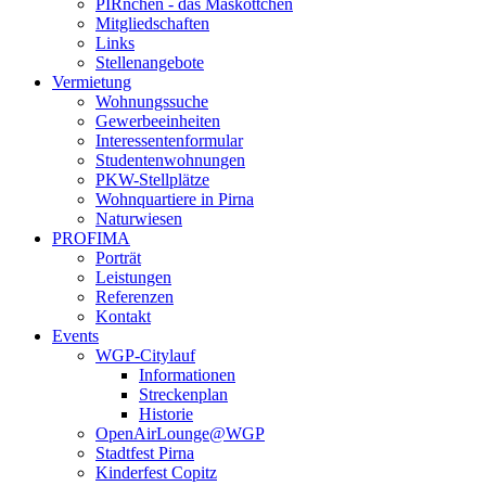
PIRnchen - das Maskottchen
Mitgliedschaften
Links
Stellenangebote
Vermietung
Wohnungssuche
Gewerbeeinheiten
Interessentenformular
Studentenwohnungen
PKW-Stellplätze
Wohnquartiere in Pirna
Naturwiesen
PROFIMA
Porträt
Leistungen
Referenzen
Kontakt
Events
WGP-Citylauf
Informationen
Streckenplan
Historie
OpenAirLounge@WGP
Stadtfest Pirna
Kinderfest Copitz