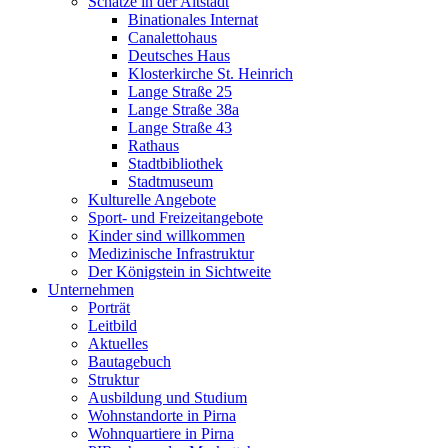
Schätze in der Altstadt
Binationales Internat
Canalettohaus
Deutsches Haus
Klosterkirche St. Heinrich
Lange Straße 25
Lange Straße 38a
Lange Straße 43
Rathaus
Stadtbibliothek
Stadtmuseum
Kulturelle Angebote
Sport- und Freizeitangebote
Kinder sind willkommen
Medizinische Infrastruktur
Der Königstein in Sichtweite
Unternehmen
Porträt
Leitbild
Aktuelles
Bautagebuch
Struktur
Ausbildung und Studium
Wohnstandorte in Pirna
Wohnquartiere in Pirna