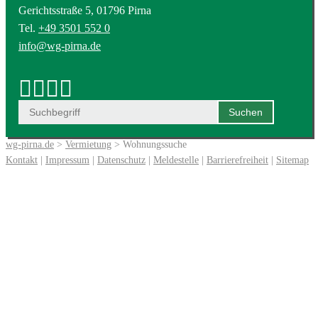
Gerichtsstraße 5, 01796 Pirna
Tel.
+49 3501 552 0
info@wg-pirna.de
wg-pirna.de
>
Vermietung
> Wohnungssuche
Kontakt
|
Impressum
|
Datenschutz
|
Meldestelle
|
Barrierefreiheit
|
Sitemap