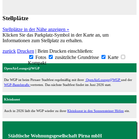
Stellplätze
Stellplätze in der Nähe anzeigen »
Klicken Sie das Parkplatz-Symbol in der Karte an, um
Informationen zum Stellplatz zu erhalten.
zurück
Drucken
| Beim Drucken einschließen:
Fotos
zusätzliche Grundrisse
Karte
Kompakt
OpenAirLounge@WGP
Die WGP ist beim Pirnaer Stadtfest regelmäßig mit ihrer
OpenAirLounge@WGP
und der
WGP-Bastelstraße
vertreten. Das nächste Stadtfest findet im Juni 2026 statt.
Kleinkunst
Auch in 2026 lädt die WGP wieder zu ihrer
Kleinkunst in den Sonnensteiner Höfen
ein.
Städtische Wohnungsgesellschaft Pirna mbH