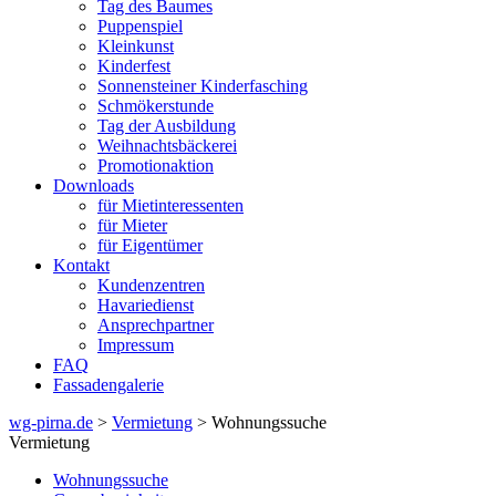
Tag des Baumes
Puppenspiel
Kleinkunst
Kinderfest
Sonnensteiner Kinderfasching
Schmökerstunde
Tag der Ausbildung
Weihnachtsbäckerei
Promotionaktion
Downloads
für Mietinteressenten
für Mieter
für Eigentümer
Kontakt
Kundenzentren
Havariedienst
Ansprechpartner
Impressum
FAQ
Fassadengalerie
wg-pirna.de
>
Vermietung
> Wohnungssuche
Vermietung
Wohnungssuche