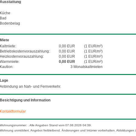
Ausstattung
Küche
Bad
Bodenbelag
Miete
Kaltmiete:
0,00 EUR
(1 EUR/m²)
Betriebskosten­vorauszahlung:
0,00 EUR
(1 EUR/m²)
Heizkosten­vorauszahlung:
0,00 EUR
(1 EUR/m²)
Warmmiete:
0,00 EUR
(1 EUR/m²)
Kaution:
3 Monatskaltmieten
Lage
Anbindung an Nah- und Fernverkehr.
Besichtigung und Information
Kontaktformular
Wohnungsnummer: . Alle Angaben Stand vom 07.08.2026 04:39.
Wohnung unmöbliert. Angebot freibleibend. Änderungen und Irrtümer vorbehalten. Abbildungen ä