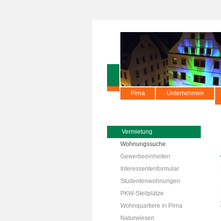
Pirna
Unternehmen
Vermietung
Wohnungssuche
Gewerbeeinheiten
Interessentenformular
Studentenwohnungen
PKW-Stellplätze
Wohnquartiere in Pirna
Naturwiesen