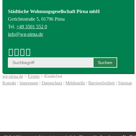
Städtische Wohnungsgesellschaft Pirna mbH
Gerichtsstraße 5, 01796 Pirna
Tel.
+49 3501 552 0
info@wg-pirna.de
wg-pirna.de
>
Events
> Kinderfest
Kontakt
|
Impressum
|
Datenschutz
|
Meldestelle
|
Barrierefreiheit
|
Sitemap