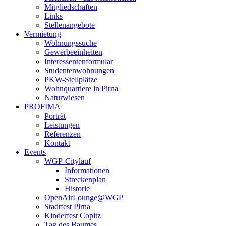
Mitgliedschaften
Links
Stellenangebote
Vermietung
Wohnungssuche
Gewerbeeinheiten
Interessentenformular
Studentenwohnungen
PKW-Stellplätze
Wohnquartiere in Pirna
Naturwiesen
PROFIMA
Porträt
Leistungen
Referenzen
Kontakt
Events
WGP-Citylauf
Informationen
Streckenplan
Historie
OpenAirLounge@WGP
Stadtfest Pirna
Kinderfest Copitz
Tag des Baumes