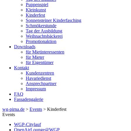
Puppenspiel
Kleinkunst
Kinderfest
Sonnensteiner Kinderfasching
Schmökerstunde
Tag der Ausbildung
Weihnachtsbäckerei
Promotionaktion
Downloads
für Mietinteressenten
für Mieter
für Eigentümer
Kontakt
Kundenzentren
Havariedienst
Ansprechpartner
Impressum
FAQ
Fassadengalerie
wg-pirna.de
>
Events
> Kinderfest
Events
WGP-Citylauf
OpenAirLounge@WGP