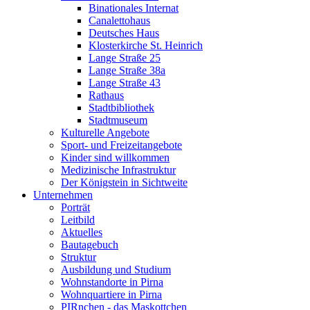
Binationales Internat
Canalettohaus
Deutsches Haus
Klosterkirche St. Heinrich
Lange Straße 25
Lange Straße 38a
Lange Straße 43
Rathaus
Stadtbibliothek
Stadtmuseum
Kulturelle Angebote
Sport- und Freizeitangebote
Kinder sind willkommen
Medizinische Infrastruktur
Der Königstein in Sichtweite
Unternehmen
Porträt
Leitbild
Aktuelles
Bautagebuch
Struktur
Ausbildung und Studium
Wohnstandorte in Pirna
Wohnquartiere in Pirna
PIRnchen - das Maskottchen