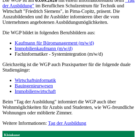
Die WGP ist am
05.09.2026
mit einem Informationsstand beim
"Tag
der Ausbildung"
im Beruflichen Schulzentrum für Technik und
Wirtschaft "Friedrich Siemens", in Pirna-Copitz, präsent. Die
Auszubildenden und ihr Ausbilder informieren über die vom
Unternehmen angebotenen Ausbildungsmöglichkeiten.
Die WGP bildet in folgenden Berufsbildern aus:
Kaufmann für Büromanagement (m/w/d)
Immobilienkaufmann (m/w/d)
Fachinformatiker - Systemintegration (m/w/d)
Gleichzeitig ist die WGP auch Praxispartner für die folgende duale
Studiengänge:
Wirtschaftsinformatik
Bauingenieurwesen
Immobilienwirtschaft
Beim "Tag der Ausbildung" informiert die WGP auch über
Wohnmöglichkeiten für Azubis und Studenten, wie WG-freundliche
Wohnungen oder möblierte Zimmer.
Weitere Informationen:
Tag der Ausbildung
Kleinkunst