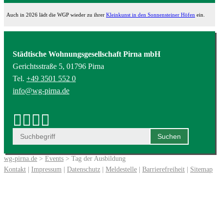
Auch in 2026 lädt die WGP wieder zu ihrer
Kleinkunst in den Sonnensteiner Höfen
ein.
Städtische Wohnungsgesellschaft Pirna mbH
Gerichtsstraße 5, 01796 Pirna
Tel.
+49 3501 552 0
info@wg-pirna.de
wg-pirna.de
>
Events
> Tag der Ausbildung
Kontakt
|
Impressum
|
Datenschutz
|
Meldestelle
|
Barrierefreiheit
|
Sitemap