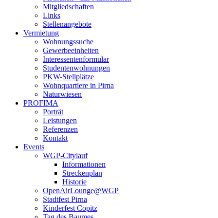
Mitgliedschaften
Links
Stellenangebote
Vermietung
Wohnungssuche
Gewerbeeinheiten
Interessentenformular
Studentenwohnungen
PKW-Stellplätze
Wohnquartiere in Pirna
Naturwiesen
PROFIMA
Porträt
Leistungen
Referenzen
Kontakt
Events
WGP-Citylauf
Informationen
Streckenplan
Historie
OpenAirLounge@WGP
Stadtfest Pirna
Kinderfest Copitz
Tag des Baumes