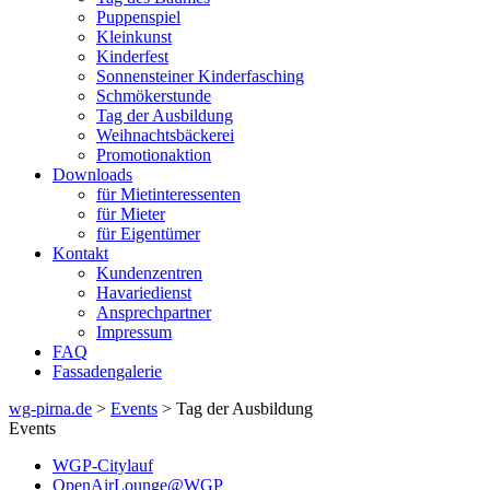
Puppenspiel
Kleinkunst
Kinderfest
Sonnensteiner Kinderfasching
Schmökerstunde
Tag der Ausbildung
Weihnachtsbäckerei
Promotionaktion
Downloads
für Mietinteressenten
für Mieter
für Eigentümer
Kontakt
Kundenzentren
Havariedienst
Ansprechpartner
Impressum
FAQ
Fassadengalerie
wg-pirna.de
>
Events
> Tag der Ausbildung
Events
WGP-Citylauf
OpenAirLounge@WGP