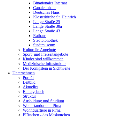
Binationales Internat
Canalettohaus
Deutsches Haus
Klosterkirche St. Heinrich
Lange Straße 25
Lange Straße 38a
Lange Straße 43
Rathaus
Stadtbibliothek
Stadtmuseum
Kulturelle Angebote
Sport- und Freizeitangebote
Kinder sind willkommen
Medizinische Infrastruktur
Der Königstein in Sichtweite
Unternehmen
Porträt
Leitbild
Aktuelles
Bautagebuch
Struktur
Ausbildung und Studium
Wohnstandorte in Pirna
Wohnquartiere in Pirna
PIRnchen - das Maskottchen