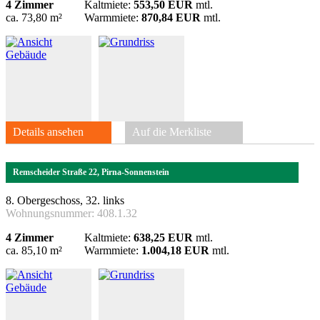
4 Zimmer
Kaltmiete:
553,50 EUR
mtl.
ca. 73,80 m²
Warmmiete:
870,84 EUR
mtl.
Details ansehen
Auf die Merkliste
Remscheider Straße 22, Pirna-Sonnenstein
8. Obergeschoss, 32. links
Wohnungsnummer:
408.1.32
4 Zimmer
Kaltmiete:
638,25 EUR
mtl.
ca. 85,10 m²
Warmmiete:
1.004,18 EUR
mtl.