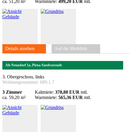
ca. 51,20 m²
Warmmiete:
499,20 EUR
mtl.
Details ansehen
Auf die Merkliste
Alt-Neundorf 1a, Pirna-Suedvorstadt
3. Obergeschoss, links
Wohnungsnummer:
689.1.7
3 Zimmer
Kaltmiete:
378,88 EUR
mtl.
ca. 59,20 m²
Warmmiete:
565,36 EUR
mtl.