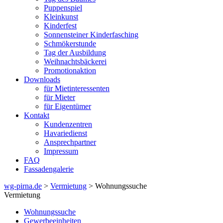
Puppenspiel
Kleinkunst
Kinderfest
Sonnensteiner Kinderfasching
Schmökerstunde
Tag der Ausbildung
Weihnachtsbäckerei
Promotionaktion
Downloads
für Mietinteressenten
für Mieter
für Eigentümer
Kontakt
Kundenzentren
Havariedienst
Ansprechpartner
Impressum
FAQ
Fassadengalerie
wg-pirna.de
>
Vermietung
> Wohnungssuche
Vermietung
Wohnungssuche
Gewerbeeinheiten