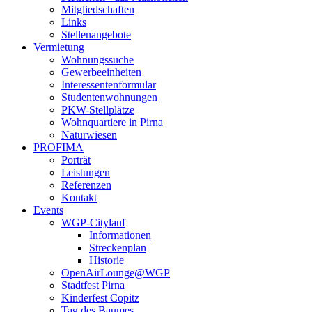
Mitgliedschaften
Links
Stellenangebote
Vermietung
Wohnungssuche
Gewerbeeinheiten
Interessentenformular
Studentenwohnungen
PKW-Stellplätze
Wohnquartiere in Pirna
Naturwiesen
PROFIMA
Porträt
Leistungen
Referenzen
Kontakt
Events
WGP-Citylauf
Informationen
Streckenplan
Historie
OpenAirLounge@WGP
Stadtfest Pirna
Kinderfest Copitz
Tag des Baumes