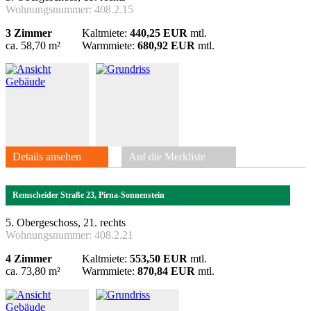
Wohnungsnummer:
408.2.15
3 Zimmer
Kaltmiete:
440,25 EUR
mtl.
ca. 58,70 m²
Warmmiete:
680,92 EUR
mtl.
Details ansehen
Auf die Merkliste
Remscheider Straße 23, Pirna-Sonnenstein
5. Obergeschoss, 21. rechts
Wohnungsnummer:
408.2.21
4 Zimmer
Kaltmiete:
553,50 EUR
mtl.
ca. 73,80 m²
Warmmiete:
870,84 EUR
mtl.