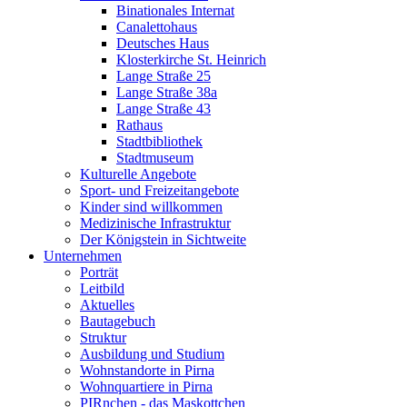
Binationales Internat
Canalettohaus
Deutsches Haus
Klosterkirche St. Heinrich
Lange Straße 25
Lange Straße 38a
Lange Straße 43
Rathaus
Stadtbibliothek
Stadtmuseum
Kulturelle Angebote
Sport- und Freizeitangebote
Kinder sind willkommen
Medizinische Infrastruktur
Der Königstein in Sichtweite
Unternehmen
Porträt
Leitbild
Aktuelles
Bautagebuch
Struktur
Ausbildung und Studium
Wohnstandorte in Pirna
Wohnquartiere in Pirna
PIRnchen - das Maskottchen