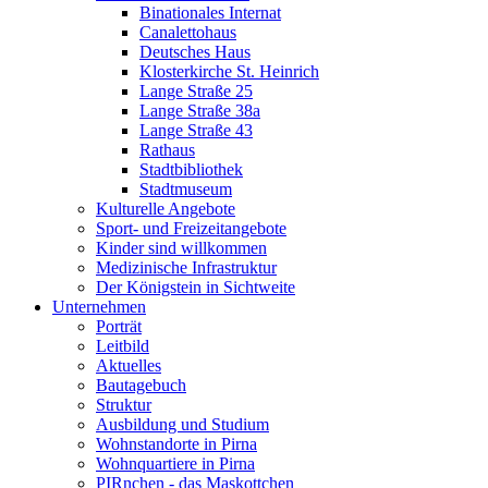
Binationales Internat
Canalettohaus
Deutsches Haus
Klosterkirche St. Heinrich
Lange Straße 25
Lange Straße 38a
Lange Straße 43
Rathaus
Stadtbibliothek
Stadtmuseum
Kulturelle Angebote
Sport- und Freizeitangebote
Kinder sind willkommen
Medizinische Infrastruktur
Der Königstein in Sichtweite
Unternehmen
Porträt
Leitbild
Aktuelles
Bautagebuch
Struktur
Ausbildung und Studium
Wohnstandorte in Pirna
Wohnquartiere in Pirna
PIRnchen - das Maskottchen