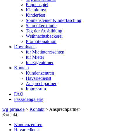
Puppenspiel
Kleinkunst
Kinderfest
Sonnensteiner Kinderfasching
Schmökerstunde
Tag der Ausbildung
Weihnachtsbäckerei
Promotionaktion
Downloads
für Mietinteressenten
für Mieter
für Eigentümer
Kontakt
Kundenzentren
Havariedienst
Ansprechpartner
Impressum
FAQ
Fassadengalerie
wg-pirna.de
>
Kontakt
> Ansprechpartner
Kontakt
Kundenzentren
Havariedienst