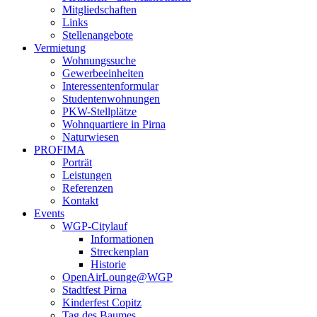
Mitgliedschaften
Links
Stellenangebote
Vermietung
Wohnungssuche
Gewerbeeinheiten
Interessentenformular
Studentenwohnungen
PKW-Stellplätze
Wohnquartiere in Pirna
Naturwiesen
PROFIMA
Porträt
Leistungen
Referenzen
Kontakt
Events
WGP-Citylauf
Informationen
Streckenplan
Historie
OpenAirLounge@WGP
Stadtfest Pirna
Kinderfest Copitz
Tag des Baumes