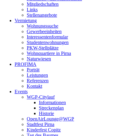
Mitgliedschaften
Links
Stellenangebote
Vermietung
Wohnungssuche
Gewerbeeinheiten
Interessentenformular
Studentenwohnungen
PKW-Stellplätze
Wohnquartiere in Pirna
Naturwiesen
PROFIMA
Porträt
Leistungen
Referenzen
Kontakt
Events
WGP-Citylauf
Informationen
Streckenplan
Historie
OpenAirLounge@WGP
Stadtfest Pirna
Kinderfest Copitz
Tag des Baumes