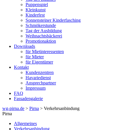
Puppenspiel
Kleinkunst
Kinderfest
Sonnensteiner Kinderfasching
Schmökerstunde
Tag der Ausbildung
Weihnachtsbäckerei
Promotionaktion
Downloads
für Mietinteressenten
für Mieter
für Eigentümer
Kontakt
Kundenzentren
Havariedienst
Ansprechpartner
Impressum
FAQ
Fassadengalerie
wg-pirna.de
>
Pirna
> Verkehrsanbindung
Pirna
Allgemeines
Verkehrsanbindung