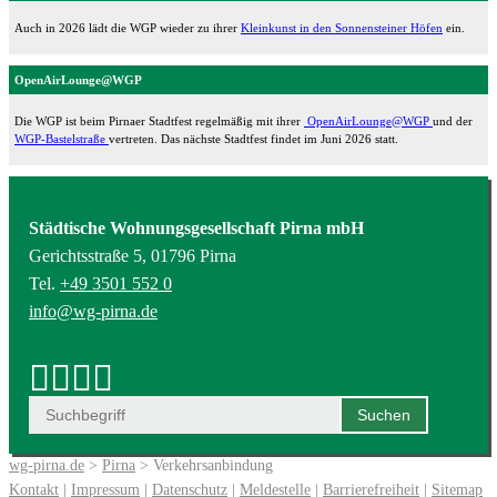
Auch in 2026 lädt die WGP wieder zu ihrer
Kleinkunst in den Sonnensteiner Höfen
ein.
OpenAirLounge@WGP
Die WGP ist beim Pirnaer Stadtfest regelmäßig mit ihrer
OpenAirLounge@WGP
und der
WGP-Bastelstraße
vertreten. Das nächste Stadtfest findet im Juni 2026 statt.
Städtische Wohnungsgesellschaft Pirna mbH
Gerichtsstraße 5, 01796 Pirna
Tel.
+49 3501 552 0
info@wg-pirna.de
wg-pirna.de
>
Pirna
> Verkehrsanbindung
Kontakt
|
Impressum
|
Datenschutz
|
Meldestelle
|
Barrierefreiheit
|
Sitemap