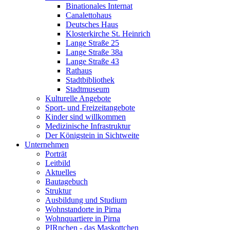
Binationales Internat
Canalettohaus
Deutsches Haus
Klosterkirche St. Heinrich
Lange Straße 25
Lange Straße 38a
Lange Straße 43
Rathaus
Stadtbibliothek
Stadtmuseum
Kulturelle Angebote
Sport- und Freizeitangebote
Kinder sind willkommen
Medizinische Infrastruktur
Der Königstein in Sichtweite
Unternehmen
Porträt
Leitbild
Aktuelles
Bautagebuch
Struktur
Ausbildung und Studium
Wohnstandorte in Pirna
Wohnquartiere in Pirna
PIRnchen - das Maskottchen