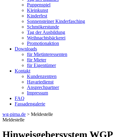
Puppenspiel
Kleinkunst
Kinderfest
Sonnensteiner Kinderfasching
Schmökerstunde
Tag der Ausbildung
Weihnachtsbäckerei
Promotionaktion
Downloads
für Mietinteressenten
für Mieter
für Eigentümer
Kontakt
Kundenzentren
Havariedienst
Ansprechpartner
Impressum
FAQ
Fassadengalerie
wg-pirna.de
> Meldestelle
Meldestelle
Hinweisgebersystem WGP