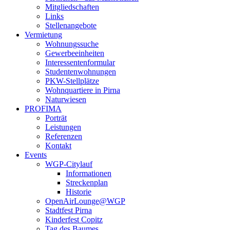
Mitgliedschaften
Links
Stellenangebote
Vermietung
Wohnungssuche
Gewerbeeinheiten
Interessentenformular
Studentenwohnungen
PKW-Stellplätze
Wohnquartiere in Pirna
Naturwiesen
PROFIMA
Porträt
Leistungen
Referenzen
Kontakt
Events
WGP-Citylauf
Informationen
Streckenplan
Historie
OpenAirLounge@WGP
Stadtfest Pirna
Kinderfest Copitz
Tag des Baumes