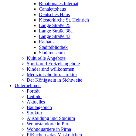
Binationales Internat
Canalettohaus
Deutsches Haus
Klosterkirche St. Heinrich
Lange Straße 25
Lange Straße 38a
Lange Straße 43
Rathaus
Stadtbibliothek
Stadtmuseum
Kulturelle Angebote
Sport- und Freizeitangebote
Kinder sind willkommen
Medizinische Infrastruktur
Der Königstein in Sichtweite
Unternehmen
Porträt
Leitbild
Aktuelles
Bautagebuch
Struktur
Ausbildung und Studium
Wohnstandorte in Pirna
Wohnquartiere in Pirna
PIRnchen - das Maskottchen